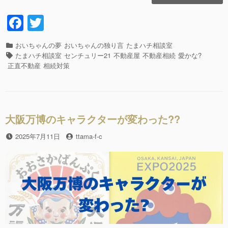
飯
の
F
T
お
a
wi
供
に・・・
カ
おいちゃんの夢
おいちゃんの独り言
たまハチ相談室
c
tt
ど
テ
タ
たまハチ相談室
センチュリー21
不動産屋
不動産相続
愛かな?
う
e
er
ゴ
グ
正直不動産
相続対策
ぞ!!”の
リ
b
ー
o
o
大阪万博のキャラクターが変わった??
k
投
2025年7月11日
投
ttama-f-c
稿
稿
日
者