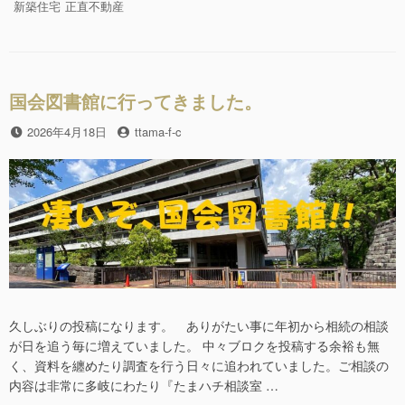
頂
リ
グ
新築住宅
正直不動産
b
き
ー
ま
o
し
o
た。”の
国会図書館に行ってきました。
k
投
2026年4月18日
投
ttama-f-c
稿
稿
日
者
久しぶりの投稿になります。 ありがたい事に年初から相続の相談
が日を追う毎に増えていました。 中々ブロクを投稿する余裕も無
く、資料を纏めたり調査を行う日々に追われていました。ご相談の
内容は非常に多岐にわたり『たまハチ相談室 …