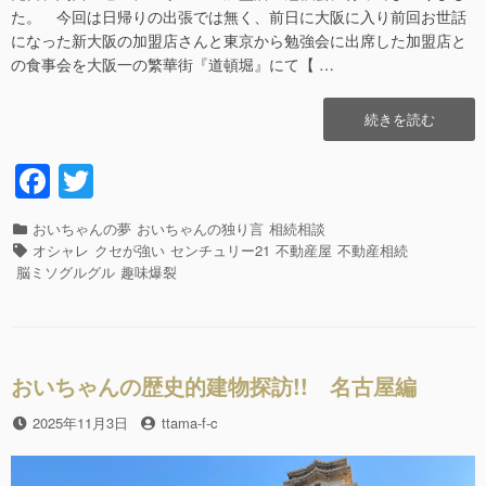
た。 今回は日帰りの出張では無く、前日に大阪に入り前回お世話
になった新大阪の加盟店さんと東京から勉強会に出席した加盟店と
の食事会を大阪一の繁華街『道頓堀』にて【 …
“心
続きを読む
斎
橋
F
T
の
a
wi
イ
ル
カ
おいちゃんの夢
おいちゃんの独り言
相続相談
c
tt
ミ
テ
タ
オシャレ
クセが強い
センチュリー21
不動産屋
不動産相続
ネ
e
er
ゴ
グ
脳ミソグルグル
趣味爆裂
ー
リ
b
シ
ー
ョ
o
ン
o
が、
おいちゃんの歴史的建物探訪!! 名古屋編
キ
k
ラ
投
2025年11月3日
投
ttama-f-c
キ
稿
稿
ラ!!”の
日
者