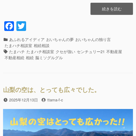
“国
続きを読む
会
図
F
T
書
a
wi
館
に
カ
あふれるアイディア
おいちゃんの夢
おいちゃんの独り言
c
tt
行
テ
たまハチ相談室
相続相談
っ
e
er
ゴ
タ
たまハチ
たまハチ相談室
クセが強い
センチュリー21
不動産屋
て
リ
グ
不動産相続
相続
脳ミソグルグル
b
き
ー
ま
o
し
o
た。”の
山梨の空は、とっても広々でした。
k
投
2025年12月13日
投
ttama-f-c
稿
稿
日
者