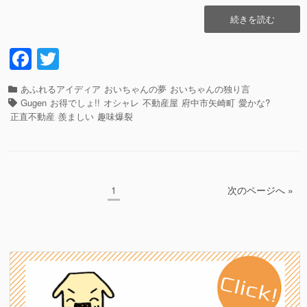
“羨
続きを読む
ま
し
F
T
い
a
wi
限
り
カ
あふれるアイディア
おいちゃんの夢
おいちゃんの独り言
c
tt
で
テ
タ
Gugen
お得でしょ!!
オシャレ
不動産屋
府中市矢崎町
愛かな?
す。
e
er
ゴ
グ
正直不動産
羨ましい
趣味爆裂
花
リ
b
火
ー
大
o
会
o
の
ペ
1
次のページへ »
投
特
k
ー
等
稿
ジ
席!!”の
ナ
ビ
ゲ
ー