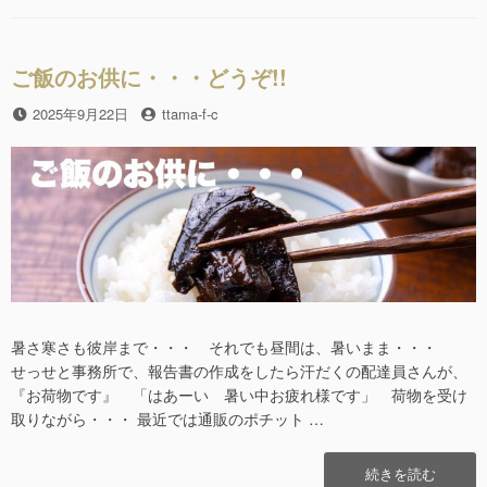
b
建
ー
物
o
探
o
訪!!
ご飯のお供に・・・どうぞ!!
名
k
古
投
2025年9月22日
投
ttama-f-c
屋
稿
稿
編”の
日
者
暑さ寒さも彼岸まで・・・ それでも昼間は、暑いまま・・・
せっせと事務所で、報告書の作成をしたら汗だくの配達員さんが、
『お荷物です』 「はあーい 暑い中お疲れ様です」 荷物を受け
取りながら・・・ 最近では通販のポチット …
“ご
続きを読む