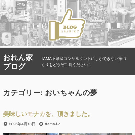
コ
おれん家
ン
TAMA不動産コンサルタントにしかできない家づ
ブログ
テ
くりをどうぞご覧ください！
ン
ツ
へ
カテゴリー: おいちゃんの夢
ス
キ
ッ
プ
美味しいモナカを、頂きました。
投
2026年4月18日
投
ttama-f-c
稿
稿