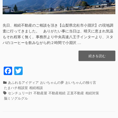
先日、相続不動産のご相談を頂き【山梨県北杜市小淵沢】の現地調
査に行ってきました。 ありがたい事に当日は、晴天に恵まれ気温
もそれ程寒く無く。事務所より中央高速八王子インターより、スタ
バのコーヒーを飲みながら約２時間で小淵沢 …
“山
続きを読む
梨
の
F
T
空
a
wi
は、
と
カ
あふれるアイディア
おいちゃんの夢
おいちゃんの独り言
c
tt
っ
テ
たまハチ相談室
相続相談
て
e
er
ゴ
タ
センチュリー21
不動産屋
不動産相続
正直不動産
相続対策
も
リ
グ
脳ミソグルグル
b
広々
ー
で
o
し