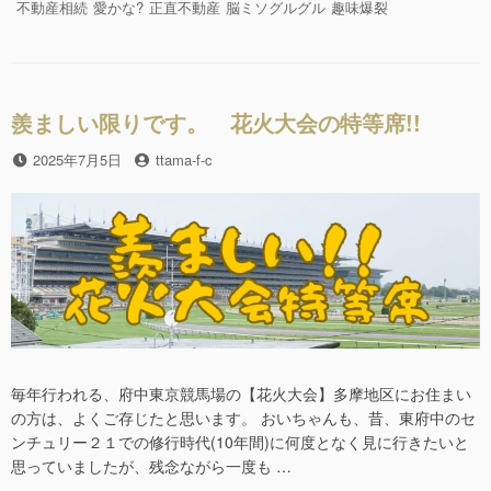
日
e
er
ゴ
グ
不動産相続
愛かな?
正直不動産
脳ミソグルグル
趣味爆裂
レ
リ
b
イ
ー
ワ
o
の
o
ト
羨ましい限りです。 花火大会の特等席!!
リ
k
プ
投
2025年7月5日
投
ttama-f-c
ル
稿
稿
セ
日
者
ブ
ン!!”の
毎年行われる、府中東京競馬場の【花火大会】多摩地区にお住まい
の方は、よくご存じたと思います。 おいちゃんも、昔、東府中のセ
ンチュリー２１での修行時代(10年間)に何度となく見に行きたいと
思っていましたが、残念ながら一度も …