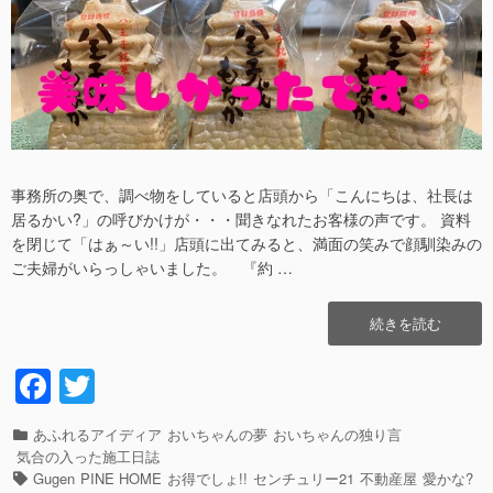
日
者
事務所の奥で、調べ物をしていると店頭から「こんにちは、社長は
居るかい?」の呼びかけが・・・聞きなれたお客様の声です。 資料
を閉じて「はぁ～い!!」店頭に出てみると、満面の笑みで顔馴染みの
ご夫婦がいらっしゃいました。 『約 …
“美
続きを読む
味
し
F
T
い
a
wi
モ
ナ
カ
あふれるアイディア
おいちゃんの夢
おいちゃんの独り言
c
tt
カ
テ
気合の入った施工日誌
を、
e
er
ゴ
タ
Gugen
PINE HOME
お得でしょ!!
センチュリー21
不動産屋
愛かな?