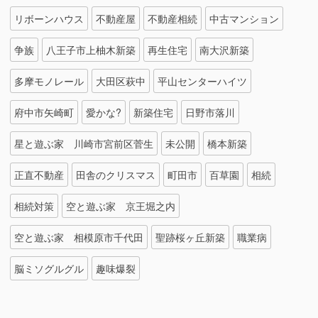
リボーンハウス
不動産屋
不動産相続
中古マンション
争族
八王子市上柚木新築
再生住宅
南大沢新築
多摩モノレール
大田区萩中
平山センターハイツ
府中市矢崎町
愛かな?
新築住宅
日野市落川
星と遊ぶ家 川崎市宮前区菅生
未公開
橋本新築
正直不動産
田舎のクリスマス
町田市
百草園
相続
相続対策
空と遊ぶ家 京王堀之内
空と遊ぶ家 相模原市千代田
聖跡桜ヶ丘新築
職業病
脳ミソグルグル
趣味爆裂