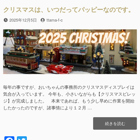
o
た。”の
クリスマスは、いつだってパッピーなのです。
k
投
2025年12月5日
投
ttama-f-c
稿
稿
日
者
毎年の事ですが、おいちゃんの事務所のクリスマスディスプレイは
気合が入っています。 今年も、小さいながらも【クリスマスビレッ
ジ】が完成しました。 本来であれば、もう少し早めに作業を開始
したかったのですが、諸事情により１２月 …
“ク
続きを読む
リ
ス