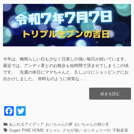
た??”の
稿
稿
日
者
今年は、梅雨らしい日も少なく日差しの強い毎日が続いています。
最近では、アンディ君とのお散歩も短時間で済ませてしまうこの頃
です。 先週の休日にママちゃんと、久しぶりにショッピングにお
出かけしました。 何時ものように何気な …
“令
続きを読む
和
7
F
T
年
a
wi
7
月
カ
あふれるアイディア
おいちゃんの夢
おいちゃんの独り言
c
tt
7
テ
タ
Gugen
PINE HOME
オシャレ
クセが強い
センチュリー21
不動産屋