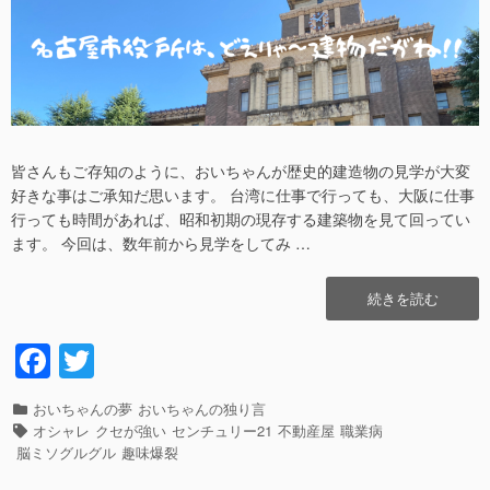
皆さんもご存知のように、おいちゃんが歴史的建造物の見学が大変
好きな事はご承知だ思います。 台湾に仕事で行っても、大阪に仕事
行っても時間があれば、昭和初期の現存する建築物を見て回ってい
ます。 今回は、数年前から見学をしてみ …
“お
続きを読む
い
ち
F
T
ゃ
a
wi
ん
の
カ
おいちゃんの夢
おいちゃんの独り言
c
tt
歴
テ
タ
オシャレ
クセが強い
センチュリー21
不動産屋
職業病
史
e
er
ゴ
グ
脳ミソグルグル
趣味爆裂
的
リ