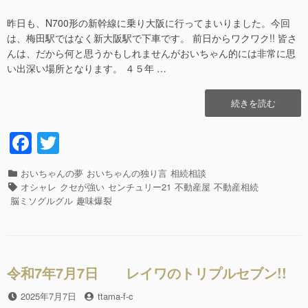
昨日も、N700形の新幹線に乗り大阪に行ってまいりました。今回
は、梅田駅ではなく新大阪駅で下車です。 前日からワクワク!! 皆さ
んは、だから何と思うかもしれませんがおいちゃん的には非常に思
い出深い場所となります。 ４５年 …
“大
続きを読む
阪
万
F
T
博
a
wi
の
キ
カ
おいちゃんの夢
おいちゃんの独り言
相続相談
c
tt
ャ
テ
タ
オシャレ
クセが強い
センチュリー21
不動産屋
不動産相続
ラ
e
er
ゴ
グ
脳ミソグルグル
趣味爆裂
ク
リ
b
タ
ー
ー
o
が
o
変
令和7年7月7日 レイワのトリプルセブン!!
わ
k
っ
投
2025年7月7日
投
ttama-f-c