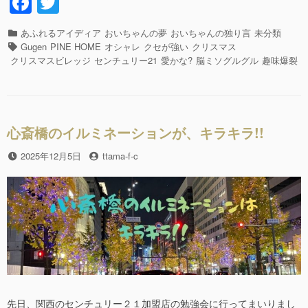
F
T
マ
a
wi
ス
は、
カ
あふれるアイディア
おいちゃんの夢
おいちゃんの独り言
未分類
c
tt
い
テ
タ
Gugen
PINE HOME
オシャレ
クセが強い
クリスマス
つ
e
er
ゴ
グ
クリスマスビレッジ
センチュリー21
愛かな?
脳ミソグルグル
趣味爆裂
だ
リ
b
っ
ー
て
o
パ
o
ッ
心斎橋のイルミネーションが、キラキラ!!
ピ
k
ー
投
2025年12月5日
投
ttama-f-c
な
稿
稿
の
日
者
で
す。”の
先日、関西のセンチュリー２１加盟店の勉強会に行ってまいりまし