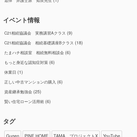
(1)
追悼 弁護士原 知良先生
イベント情報
(9)
C21相続協議会 実務講習Aクラス
(18)
C21相続協議会 相続基礎講座Bクラス
(6)
たまハチ相談室 相続無料相談会
(6)
もっと身近な認知症対策
(1)
休業日
(6)
正しい中古マンションの購入
(25)
資産継承勉強会
(6)
賢い住宅ローン活用術
タグ
Gugen
PINE HOME
TAMA プロジェクトX
YouTube