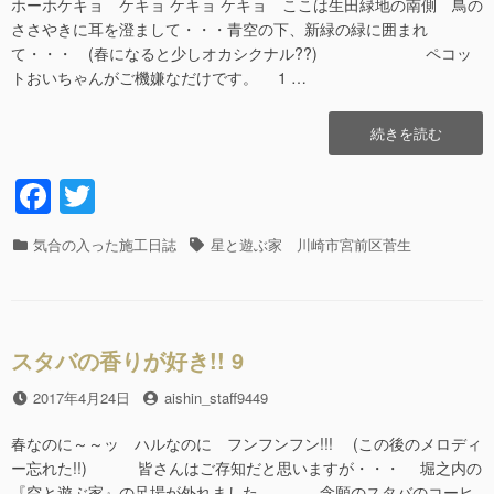
日
者
ホーホケキョ ケキョ ケキョ ケキョ ここは生田緑地の南側 鳥の
ささやきに耳を澄まして・・・青空の下、新緑の緑に囲まれ
て・・・ (春になると少しオカシクナル??) ペコッ
トおいちゃんがご機嫌なだけです。 1 …
“ワ
続きを読む
ク
ワ
F
T
ク
a
wi
し
ち
カ
気合の入った施工日誌
タ
星と遊ぶ家 川崎市宮前区菅生
c
tt
ゃ
テ
グ
う
e
er
ゴ
ぞ
リ
b
～
ー
14″
スタバの香りが好き!! 9
o
の
o
投
2017年4月24日
投
aishin_staff9449
稿
稿
k
日
者
春なのに～～ッ ハルなのに フンフンフン!!! (この後のメロディ
ー忘れた!!) 皆さんはご存知だと思いますが・・・ 堀之内の
『空と遊ぶ家』の足場が外れました。 念願のスタバのコーヒ