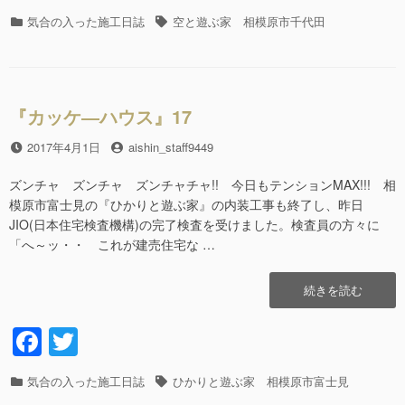
a
wi
ハ
ウ
カ
気合の入った施工日誌
タ
空と遊ぶ家 相模原市千代田
c
tt
ス』
テ
グ
18″
e
er
ゴ
の
リ
b
ー
『カッケ―ハウス』17
o
o
投
2017年4月1日
投
aishin_staff9449
稿
稿
k
日
者
ズンチャ ズンチャ ズンチャチャ!! 今日もテンションMAX!!! 相
模原市富士見の『ひかりと遊ぶ家』の内装工事も終了し、昨日
JIO(日本住宅検査機構)の完了検査を受けました。検査員の方々に
「へ～ッ・・ これが建売住宅な …
“『カ
続きを読む
ッ
ケ
F
T
―
a
wi
ハ
ウ
カ
気合の入った施工日誌
タ
ひかりと遊ぶ家 相模原市富士見
c
tt
ス』
テ
グ