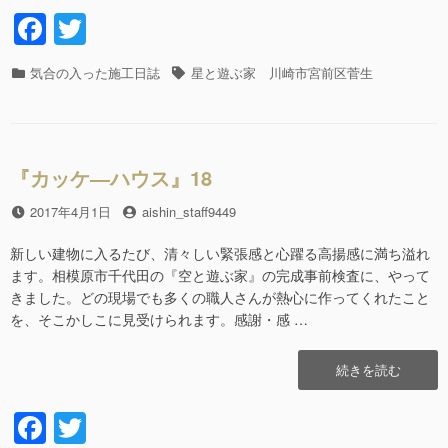
ワ
F
T
ク
a
wi
し
ち
カ
気合の入った施工日誌
タ
星と遊ぶ家 川崎市宮前区菅生
c
tt
ゃ
テ
グ
う
e
er
ゴ
ぞ
リ
b
～
ー
13″
『カッケ―ハウス』18
o
の
o
投
2017年4月1日
投
aishin_staff9449
稿
稿
k
日
者
新しい建物に入るたび、清々しい緊張感と心躍る高揚感に満ち溢れ
ます。相模原市千代田の『空と遊ぶ家』の完成事前検査に、やって
きました。どの現場でも多くの職人さんが熱心に作ってくれたこと
を、そこかしこに見受けられます。感謝・感 …
“『カ
続きを読む
ッ
ケ
F
T
―