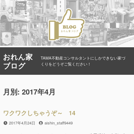
コ
おれん家
ン
TAMA不動産コンサルタントにしかできない家づ
ブログ
テ
くりをどうぞご覧ください！
ン
ツ
へ
月別: 2017年4月
ス
キ
ッ
プ
ワクワクしちゃうぞ～ 14
投
2017年4月24日
投
aishin_staff9449
稿
稿