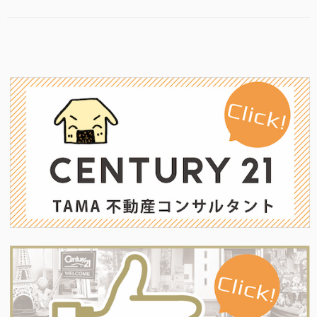
17″
e
er
ゴ
の
リ
b
ー
o
o
k