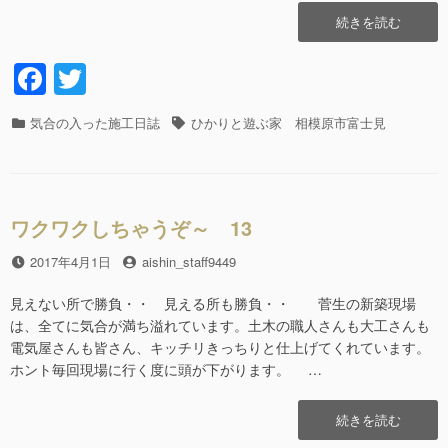
“『カ
続きを読む
ッ
ケ
F
T
―
a
wi
ハ
ウ
カ
気合の入った施工日誌
タ
ひかりと遊ぶ家 相模原市富士見
c
tt
ス』
テ
グ
19″
e
er
ゴ
の
リ
b
ー
ワクワクしちゃうぞ～ 13
o
o
投
2017年4月1日
投
aishin_staff9449
稿
稿
k
日
者
見えない所で勝負・・ 見える所も勝負・・ 菅生の新築現場
は、全てに気合が満ち溢れています。土木の職人さんも大工さんも
電気屋さんも皆さん、キッチリきっちりと仕上げてくれています。
ホント毎回現場に行く度に頭が下がります。 …
“ワ
続きを読む
ク