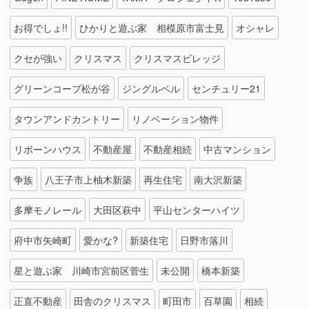
お得でしょ!!
ひかりと遊ぶ家 相模原市富士見
オシャレ
クセが強い
クリスマス
クリスマスビレッジ
グリーンコープ松が谷
ジングルベル
センチュリー21
タウンアンドカントリー
リノベーション物件
リボーンハウス
不動産屋
不動産相続
中古マンション
争族
八王子市上柚木新築
再生住宅
南大沢新築
多摩モノレール
大田区萩中
平山センターハイツ
府中市矢崎町
愛かな?
新築住宅
日野市落川
星と遊ぶ家 川崎市宮前区菅生
未公開
橋本新築
正直不動産
田舎のクリスマス
町田市
百草園
相続