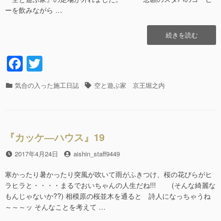
ーを飲みながら …
“ス
続きを読む
タ
バ
F
T
の
a
wi
香
り
カ
気合の入った施工日誌
タ
空と遊ぶ家 京王堀之内
c
tt
が
テ
グ
好
e
er
ゴ
き!!
リ
b
9″
ー
の
『カッケ―ハウス』19
o
o
投
2017年4月24日
投
aishin_staff9449
稿
稿
k
日
者
寒かったり暑かったり突風が吹いて雨がふきつけ、桜の花びらがヒ
ラヒラと・・・・まるでおいちゃんの人生だね!!! (そんな綺麗な
もんじゃないか??) 相模原の桜並木を通ると 詩人になっちゃうね
～～～ッ そんなことを考えて …