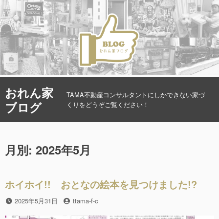
コ
おれん家
ン
TAMA不動産コンサルタントにしかできない家づ
ブログ
テ
くりをどうぞご覧ください！
ン
ツ
へ
月別: 2025年5月
ス
キ
ッ
プ
ホイホイ!! おとなの絵本を見つけました!?
投
2025年5月31日
投
ttama-f-c
稿
稿