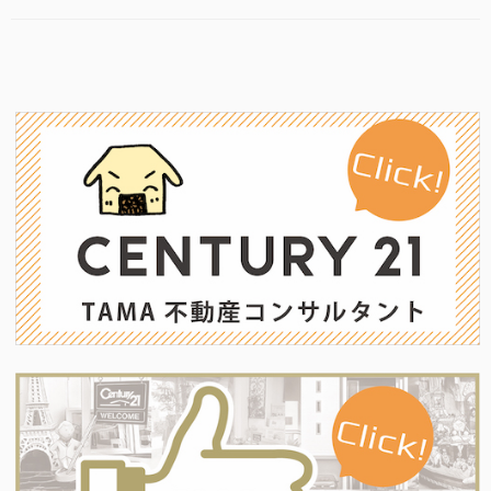
絵
リ
b
本
ー
を
o
見
o
つ
け
k
ま
し
た!?”の