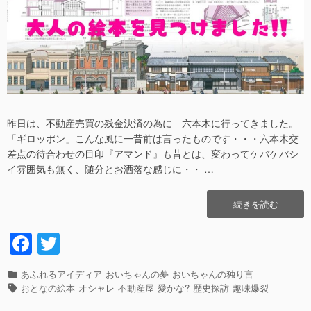
日
者
昨日は、不動産売買の残金決済の為に 六本木に行ってきました。
「ギロッポン」こんな風に一昔前は言ったものです・・・六本木交
差点の待合わせの目印『アマンド』も昔とは、変わってケバケバシ
イ雰囲気も無く、随分とお洒落な感じに・・ …
“ホ
続きを読む
イ
ホ
F
T
イ!!
a
wi
お
と
カ
あふれるアイディア
おいちゃんの夢
おいちゃんの独り言
c
tt
な
テ
タ
おとなの絵本
オシャレ
不動産屋
愛かな?
歴史探訪
趣味爆裂
の
e
er
ゴ
グ