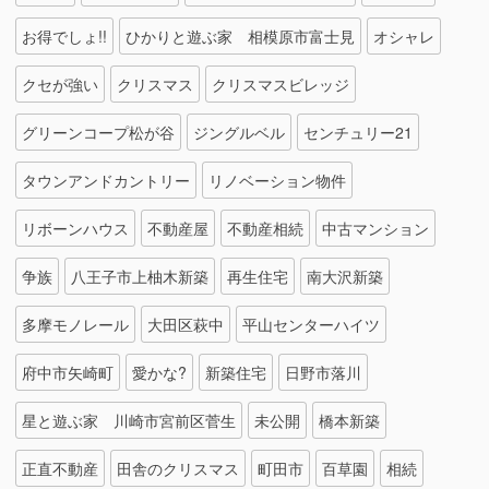
お得でしょ!!
ひかりと遊ぶ家 相模原市富士見
オシャレ
クセが強い
クリスマス
クリスマスビレッジ
グリーンコープ松が谷
ジングルベル
センチュリー21
タウンアンドカントリー
リノベーション物件
リボーンハウス
不動産屋
不動産相続
中古マンション
争族
八王子市上柚木新築
再生住宅
南大沢新築
多摩モノレール
大田区萩中
平山センターハイツ
府中市矢崎町
愛かな?
新築住宅
日野市落川
星と遊ぶ家 川崎市宮前区菅生
未公開
橋本新築
正直不動産
田舎のクリスマス
町田市
百草園
相続