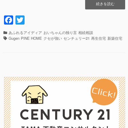
“清
続きを読む
流
の
F
T
深
a
wi
大
寺
カ
あふれるアイディア
おいちゃんの独り言
相続相談
c
tt
今
テ
タ
Gugen
PINE HOME
クセが強い
センチュリー21
再生住宅
新築住宅
年
e
er
ゴ
グ
の
リ
b
抱
ー
負!!”の
o
o
k