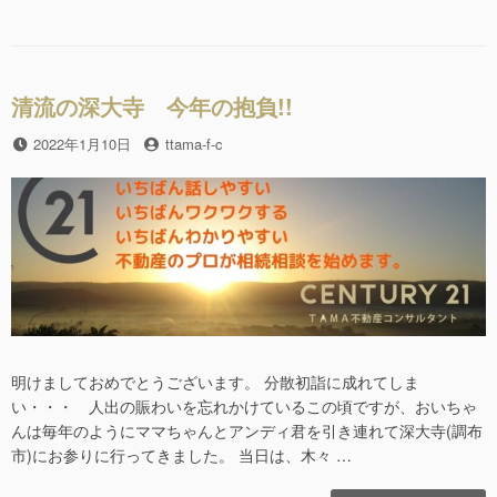
感
e
er
ゴ
グ
謝!!”の
リ
b
ー
o
清流の深大寺 今年の抱負!!
o
投
2022年1月10日
投
ttama-f-c
k
稿
稿
日
者
明けましておめでとうございます。 分散初詣に成れてしま
い・・・ 人出の賑わいを忘れかけているこの頃ですが、おいちゃ
んは毎年のようにママちゃんとアンディ君を引き連れて深大寺(調布
市)にお参りに行ってきました。 当日は、木々 …