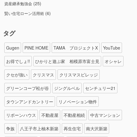
(25)
資産継承勉強会
(6)
賢い住宅ローン活用術
タグ
Gugen
PINE HOME
TAMA プロジェクトX
YouTube
お得でしょ!!
ひかりと遊ぶ家 相模原市富士見
オシャレ
クセが強い
クリスマス
クリスマスビレッジ
グリーンコープ松が谷
ジングルベル
センチュリー21
タウンアンドカントリー
リノベーション物件
リボーンハウス
不動産屋
不動産相続
中古マンション
争族
八王子市上柚木新築
再生住宅
南大沢新築