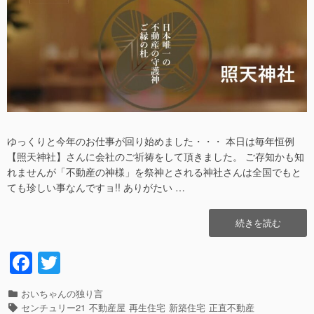
日
者
ゆっくりと今年のお仕事が回り始めました・・・ 本日は毎年恒例
【照天神社】さんに会社のご祈祷をして頂きました。 ご存知かも知
れませんが「不動産の神様」を祭神とされる神社さんは全国でもと
ても珍しい事なんですョ!! ありがたい …
“二
続きを読む
礼
二
F
T
拍
a
wi
手
一
カ
おいちゃんの独り言
c
tt
礼・・・
テ
タ
センチュリー21
不動産屋
再生住宅
新築住宅
正直不動産