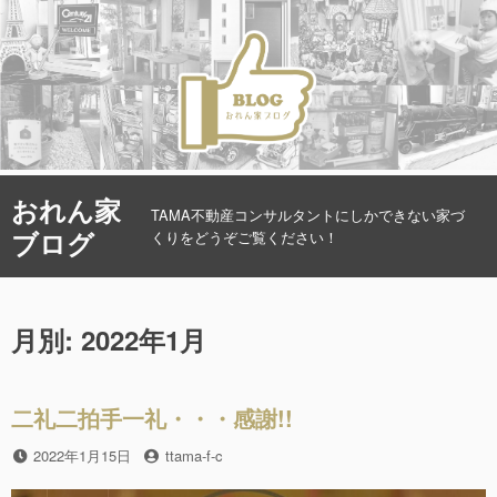
コ
おれん家
ン
TAMA不動産コンサルタントにしかできない家づ
ブログ
テ
くりをどうぞご覧ください！
ン
ツ
へ
月別: 2022年1月
ス
キ
ッ
プ
二礼二拍手一礼・・・感謝!!
投
2022年1月15日
投
ttama-f-c
稿
稿