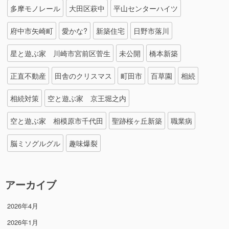
多摩モノレール
大田区萩中
平山センターハイツ
府中市矢崎町
愛かな?
新築住宅
日野市落川
星と遊ぶ家 川崎市宮前区菅生
未公開
橋本新築
正直不動産
田舎のクリスマス
町田市
百草園
相続
相続対策
空と遊ぶ家 京王堀之内
空と遊ぶ家 相模原市千代田
聖跡桜ヶ丘新築
職業病
脳ミソグルグル
趣味爆裂
アーカイブ
2026年4月
2026年1月