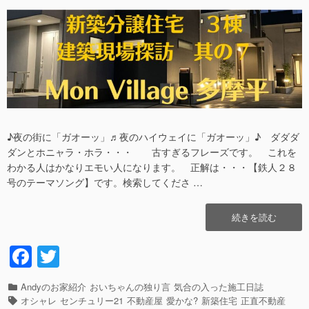
稿
稿
ょ
日
者
う。
其
の
⑧”の
♪夜の街に「ガオーッ」♬夜のハイウェイに「ガオーッ」♪ ダダダ
ダンとホニャラ・ホラ・・・ 古すぎるフレーズです。 これを
わかる人はかなりエモい人になります。 正解は・・・【鉄人２８
号のテーマソング】です。検索してくださ …
“な
続きを読む
ん
て、
F
T
お
a
wi
洒
落
カ
Andyのお家紹介
おいちゃんの独り言
気合の入った施工日誌
c
tt
な
テ
タ
オシャレ
センチュリー21
不動産屋
愛かな?
新築住宅
正直不動産