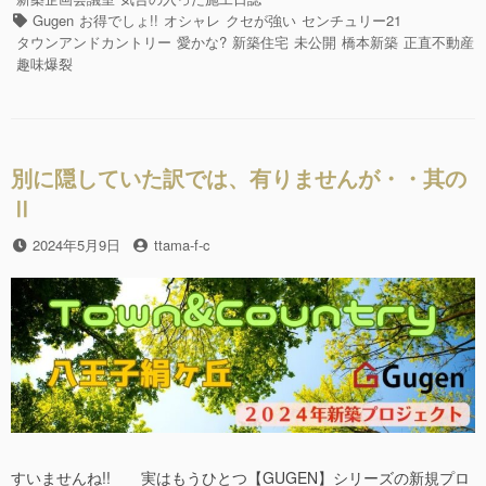
住
e
er
ゴ
タ
Gugen
お得でしょ!!
オシャレ
クセが強い
センチュリー21
宅
リ
グ
タウンアンドカントリー
愛かな?
新築住宅
未公開
橋本新築
正直不動産
b
【GUGEN+SKY】
ー
趣味爆裂
も
o
う
o
す
ぐ
k
完
別に隠していた訳では、有りませんが・・其の
成!!”の
Ⅱ
投
2024年5月9日
投
ttama-f-c
稿
稿
日
者
すいませんね!! 実はもうひとつ【GUGEN】シリーズの新規プロ