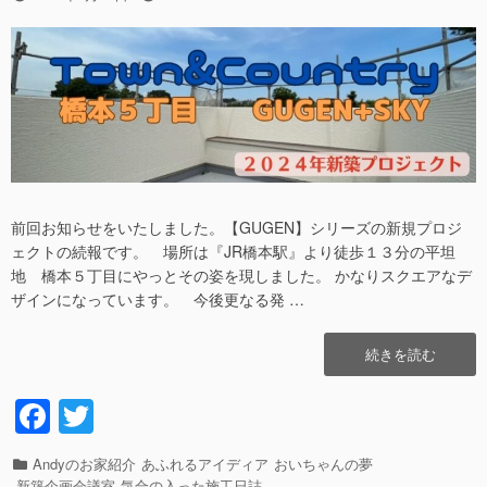
で
稿
稿
す。”の
日
者
前回お知らせをいたしました。【GUGEN】シリーズの新規プロジ
ェクトの続報です。 場所は『JR橋本駅』より徒歩１３分の平坦
地 橋本５丁目にやっとその姿を現しました。 かなりスクエアなデ
ザインになっています。 今後更なる発 …
“橋
続きを読む
本
５
F
T
丁
a
wi
目
新
カ
Andyのお家紹介
あふれるアイディア
おいちゃんの夢
c
tt
築
テ
新築企画会議室
気合の入った施工日誌