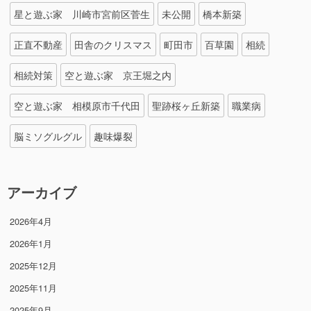
星と遊ぶ家 川崎市宮前区菅生
未公開
橋本新築
正直不動産
田舎のクリスマス
町田市
百草園
相続
相続対策
空と遊ぶ家 京王堀之内
空と遊ぶ家 相模原市千代田
聖跡桜ヶ丘新築
職業病
脳ミソグルグル
趣味爆裂
アーカイブ
2026年4月
2026年1月
2025年12月
2025年11月
2025年9月