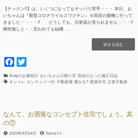
【チックン!!】は、いくつになってもヤッパリ苦手・・・ 本日、お
いちゃんは『新型コロナウイルスワクチン』６回目の接種に行って
きました・・・・!! どうしても、注射器が見られません・・・!!
根性無しと・・言われても結構 …
“な
続きを読む
ん
て、
F
T
お
a
wi
洒
落
カ
Andyのお家紹介
おいちゃんの独り言
気合の入った施工日誌
c
tt
な
テ
タ
オシャレ
センチュリー21
不動産屋
愛かな?
新築住宅
正直不動産
コ
e
er
ゴ
グ
ン
リ
b
セ
ー
プ
o
ト
なんて、お洒落なコンセプト住宅でしょう。其
o
住
の⑦
宅
k
で
投
2023年9月24日
投
ttama-f-c
し