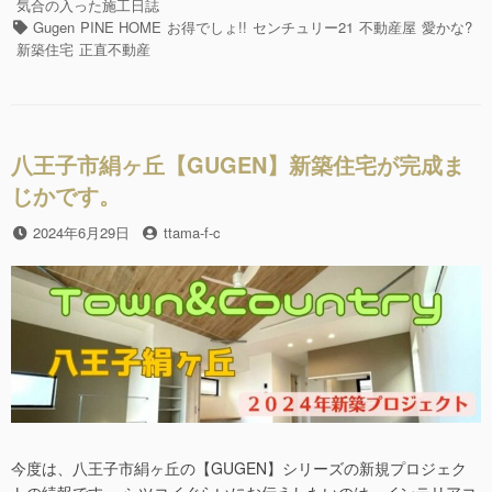
c
tt
カ
テ
気合の入った施工日誌
を、
e
er
ゴ
タ
Gugen
PINE HOME
お得でしょ!!
センチュリー21
不動産屋
愛かな?
頂
リ
グ
新築住宅
正直不動産
b
き
ー
ま
o
し
o
た。”の
八王子市絹ヶ丘【GUGEN】新築住宅が完成ま
k
じかです。
投
2024年6月29日
投
ttama-f-c
稿
稿
日
者
今度は、八王子市絹ヶ丘の【GUGEN】シリーズの新規プロジェク
トの続報です。 シツコイぐらいにお伝えしたいのは、インテリアコ