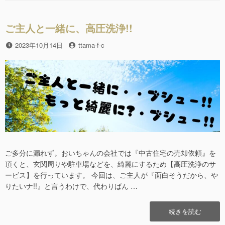
b
こ
ー
と
o
が
ご主人と一緒に、高圧洗浄!!
o
あ
り
投
2023年10月14日
投
ttama-f-c
k
ま
稿
稿
す。”の
日
者
ご多分に漏れず。おいちゃんの会社では『中古住宅の売却依頼』を
頂くと、玄関周りや駐車場などを、綺麗にするため【高圧洗浄のサ
ービス】を行っています。 今回は、ご主人が『面白そうだから、や
りたいナ!!』と言うわけで、代わりばん …
“ご
続きを読む
主