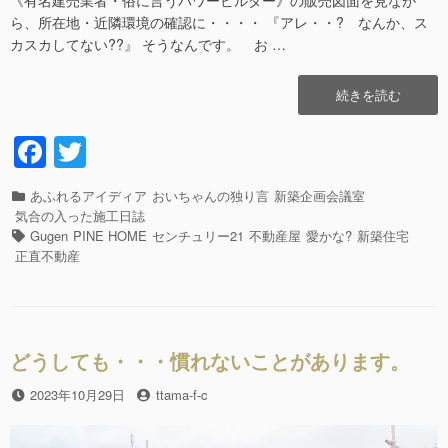
ら、所在地・近隣環境の確認に・・・・ 『アレ・・? なんか、ス
カスカしてない??』 そうなんです。 お …
“ア
続きを読む
レ・・?
F
T
な
a
wi
ん
か、
カ
あふれるアイディア
おいちゃんの独り言
新築企画会議室
c
tt
ス
テ
気合の入った施工日誌
カ
e
er
ゴ
タ
Gugen
PINE HOME
センチュリー21
不動産屋
愛かな?
新築住宅
ス
リ
グ
正直不動産
b
カ
ー
し
o
て
o
な
い?”の
どうしても・・・慣れないことがあります。
k
投
2023年10月29日
投
ttama-f-c
稿
稿
日
者