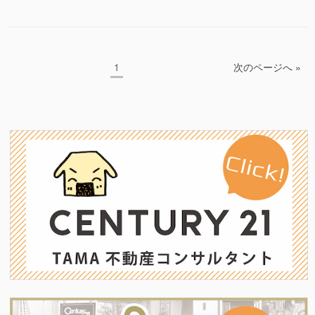
コ
e
er
ゴ
グ
ン
リ
b
セ
ー
プ
o
ト
ペ
1
次のページへ »
o
投
住
ー
宅
稿
k
ジ
で
ナ
し
ょ
ビ
う。
ゲ
其
ー
の
⑦”の
シ
ョ
ン