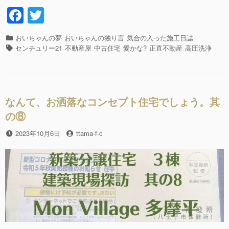
人
F
T
と
a
wi
一
緒
カ
おいちゃんの夢
おいちゃんの独り言
気合の入った施工日誌
c
tt
に、
テ
タ
センチュリー21
不動産屋
中古住宅
愛かな?
正直不動産
高圧洗浄
高
e
er
ゴ
グ
圧
リ
b
洗
ー
浄!!”の
o
なんて、お洒落なコンセプト住宅でしょう。其
o
の⑧
k
投
2023年10月6日
投
ttama-f-c
稿
稿
日
者