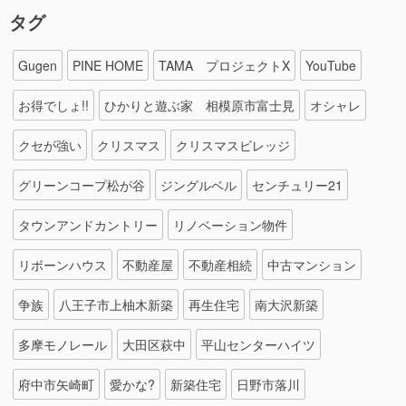
タグ
Gugen
PINE HOME
TAMA プロジェクトX
YouTube
お得でしょ!!
ひかりと遊ぶ家 相模原市富士見
オシャレ
クセが強い
クリスマス
クリスマスビレッジ
グリーンコープ松が谷
ジングルベル
センチュリー21
タウンアンドカントリー
リノベーション物件
リボーンハウス
不動産屋
不動産相続
中古マンション
争族
八王子市上柚木新築
再生住宅
南大沢新築
多摩モノレール
大田区萩中
平山センターハイツ
府中市矢崎町
愛かな?
新築住宅
日野市落川