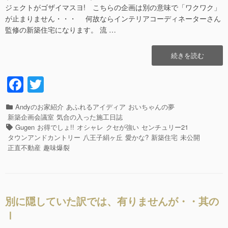
ジェクトがゴザイマスヨ! こちらの企画は別の意味で「ワクワク」
が止まりません・・・ 何故ならインテリアコーディネーターさん
監修の新築住宅になります。 流 …
“別
続きを読む
に
隠
F
T
し
a
wi
て
い
カ
Andyのお家紹介
あふれるアイディア
おいちゃんの夢
c
tt
た
テ
新築企画会議室
気合の入った施工日誌
訳
e
er
ゴ
タ
Gugen
お得でしょ!!
オシャレ
クセが強い
センチュリー21
で
リ
グ
タウンアンドカントリー
八王子絹ヶ丘
愛かな?
新築住宅
未公開
b
は、
ー
正直不動産
趣味爆裂
有
o
り
o
ま
せ
k
ん
別に隠していた訳では、有りませんが・・其の
が・・
Ⅰ
其