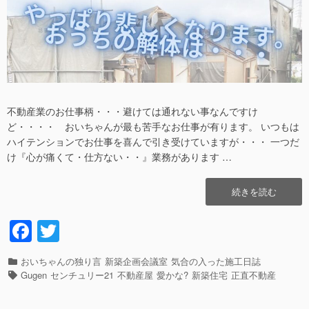
不動産業のお仕事柄・・・避けては通れない事なんですけ
ど・・・・ おいちゃんが最も苦手なお仕事が有ります。 いつもは
ハイテンションでお仕事を喜んで引き受けていますが・・・ 一つだ
け『心が痛くて・仕方ない・・』業務があります …
“ど
続きを読む
う
し
F
T
て
a
wi
も・・・
慣
カ
おいちゃんの独り言
新築企画会議室
気合の入った施工日誌
c
tt
れ
テ
タ
Gugen
センチュリー21
不動産屋
愛かな?
新築住宅
正直不動産
な
e
er
ゴ
グ
い
リ