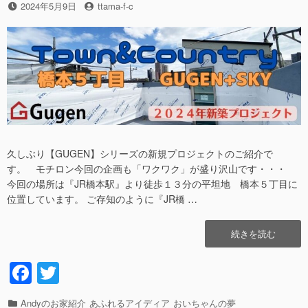
の
投
2024年5月9日
投
ttama-f-c
Ⅱ”の
稿
稿
日
者
久しぶり【GUGEN】シリーズの新規プロジェクトのご紹介で
す。 モチロン今回の企画も「ワクワク」が盛り沢山です・・・
今回の場所は『JR橋本駅』より徒歩１３分の平坦地 橋本５丁目に
位置しています。 ご存知のように『JR橋 …
“別
続きを読む
に
隠
F
T
し
a
wi
て
い
カ
Andyのお家紹介
あふれるアイディア
おいちゃんの夢