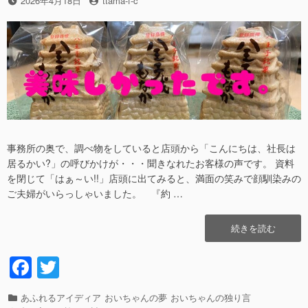
投
2026年4月18日
投
ttama-f-c
稿
稿
日
者
事務所の奥で、調べ物をしていると店頭から「こんにちは、社長は
居るかい?」の呼びかけが・・・聞きなれたお客様の声です。 資料
を閉じて「はぁ～い!!」店頭に出てみると、満面の笑みで顔馴染みの
ご夫婦がいらっしゃいました。 『約 …
“美
続きを読む
味
し
F
T
い
a
wi
モ
ナ
カ
あふれるアイディア
おいちゃんの夢
おいちゃんの独り言