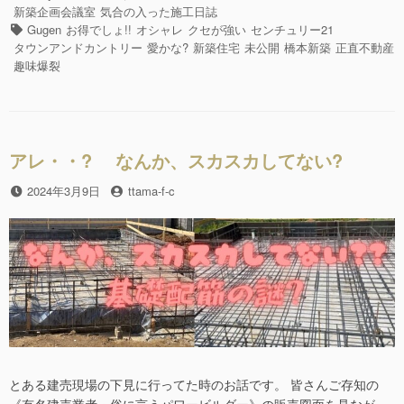
c
tt
た
テ
新築企画会議室
気合の入った施工日誌
訳
e
er
ゴ
タ
Gugen
お得でしょ!!
オシャレ
クセが強い
センチュリー21
で
リ
グ
タウンアンドカントリー
愛かな?
新築住宅
未公開
橋本新築
正直不動産
b
は、
ー
趣味爆裂
有
o
り
o
ま
せ
k
ん
アレ・・? なんか、スカスカしてない?
が・・
其
投
2024年3月9日
投
ttama-f-c
の
稿
稿
Ⅰ”の
日
者
とある建売現場の下見に行ってた時のお話です。 皆さんご存知の
《有名建売業者・俗に言うパワービルダー》の販売図面を見なが