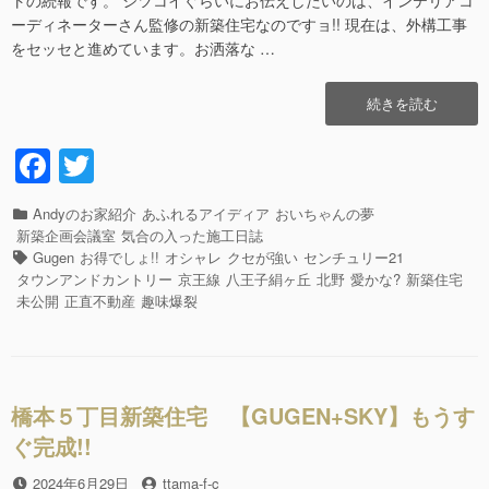
ーディネーターさん監修の新築住宅なのですョ!! 現在は、外構工事
をセッセと進めています。お洒落な …
“八
続きを読む
王
子
F
T
市
a
wi
絹
ヶ
カ
Andyのお家紹介
あふれるアイディア
おいちゃんの夢
c
tt
丘
テ
新築企画会議室
気合の入った施工日誌
【GUGEN】
e
er
ゴ
タ
Gugen
お得でしょ!!
オシャレ
クセが強い
センチュリー21
新
リ
グ
タウンアンドカントリー
京王線
八王子絹ヶ丘
北野
愛かな?
新築住宅
b
築
ー
未公開
正直不動産
趣味爆裂
住
o
宅
o
が
完
k
成
橋本５丁目新築住宅 【GUGEN+SKY】もうす
ま
ぐ完成!!
じ
か
投
2024年6月29日
投
ttama-f-c