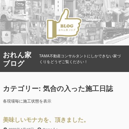
コ
おれん家
ン
TAMA不動産コンサルタントにしかできない家づ
ブログ
テ
くりをどうぞご覧ください！
ン
ツ
へ
カテゴリー: 気合の入った施工日誌
ス
キ
ッ
各現場毎に施工状態を表示
プ
美味しいモナカを、頂きました。