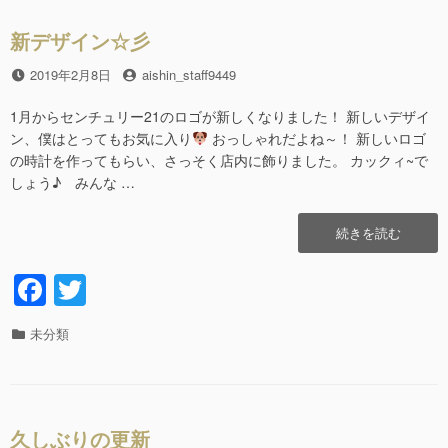
b
ー
新デザイン☆彡
o
o
投
2019年2月8日
投
aishin_staff9449
稿
稿
k
日
者
1月からセンチュリー21のロゴが新しくなりました！ 新しいデザイ
ン、僕はとってもお気に入り
おっしゃれだよね～！ 新しいロゴ
の時計を作ってもらい、さっそく店内に飾りました。 カックィ~で
しょう♪ みんな …
“新
続きを読む
デ
ザ
F
T
イ
a
wi
ン
☆
カ
未分類
c
tt
彡”の
テ
e
er
ゴ
リ
b
ー
久しぶりの更新