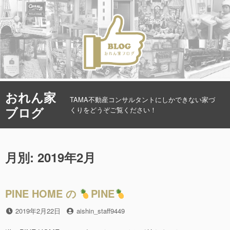
コ
おれん家
ン
TAMA不動産コンサルタントにしかできない家づ
ブログ
テ
くりをどうぞご覧ください！
ン
ツ
へ
月別: 2019年2月
ス
キ
ッ
プ
PINE HOME の
PINE
投
2019年2月22日
投
aishin_staff9449
稿
稿