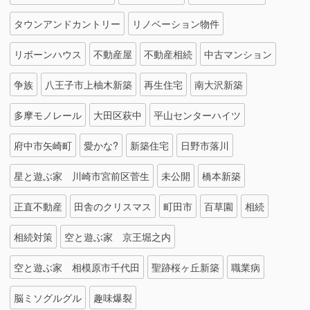
タウンアンドカントリー
リノベーション物件
リボーンハウス
不動産屋
不動産相続
中古マンション
争族
八王子市上柚木新築
再生住宅
南大沢新築
多摩モノレール
大田区萩中
平山センターハイツ
府中市矢崎町
愛かな?
新築住宅
日野市落川
星と遊ぶ家 川崎市宮前区菅生
未公開
橋本新築
正直不動産
田舎のクリスマス
町田市
百草園
相続
相続対策
空と遊ぶ家 京王堀之内
空と遊ぶ家 相模原市千代田
聖跡桜ヶ丘新築
職業病
脳ミソグルグル
趣味爆裂