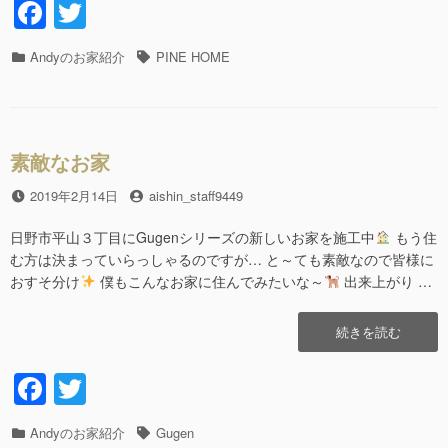
F
T
場
a
wi
監
督
カ
Andyのお家紹介
タ
PINE HOME
c
tt
を
テ
グ
夢
e
er
ゴ
見
リ
b
て
ー
☆
素敵なお家
o
彡 ”の
o
投
2019年2月14日
投
aishin_staff9449
稿
稿
k
日
者
日野市平山３丁目にGugenシリーズの新しいお家を施工中
もう住
む方は決まっていらっしゃるのですが… と～ても素敵なので皆様に
おすそ分け
僕もこんなお家に住んでみたいな～
出来上がり …
“素
続きを読む
敵
な
F
T
お
a
wi
家”の
カ
Andyのお家紹介
タ
Gugen