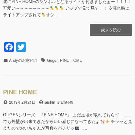
日
者
遂にPINE HOMEのシンボルとなるライトが付きましたぁー！！！！
可愛い～～～～～～～～
アップで見て見て！！ 夕暮れ時に
ライトアップされて
オシ …
“PINE
続きを読む
HOME
の
F
T
a
wi
PINE
カ
Andyのお家紹介
タ
Gugen
PINE HOME
c
tt
”の
テ
グ
e
er
ゴ
リ
b
ー
PINE HOME
o
o
投
2019年2月21日
投
aishin_staff9449
稿
稿
k
日
者
GUGENシリーズ 『PINE HOME』 まだ足場が取れておらず．．．
でも外壁が出来てきたからいい感じになってきたよ
チラッと見
えたのでおいちゃんが写真をパチリッ
…