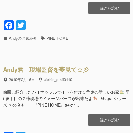
“PINE
続きを読む
HOME”の
F
T
a
wi
カ
Andyのお家紹介
タ
PINE HOME
c
tt
テ
グ
e
er
ゴ
リ
b
ー
Andy君 現場監督を夢見て☆彡
o
o
投
2019年2月16日
投
aishin_staff9449
稿
稿
k
日
者
前回ご紹介したパイナップルライトを付ける予定の新しいお家
平
山6丁目の２棟現場のイメージパースが出来たよ
Gugenシリー
ズ その名も 『PINE HOME』&#x1f …
“Andy
続きを読む
君
現