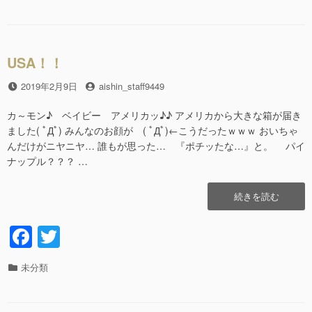
c
tt
テ
グ
e
er
ゴ
リ
b
ー
USA！！
o
o
投
2019年2月9日
投
aishin_staff9449
稿
稿
k
日
者
カ～モン♪ ベイビー アメリカッ♪♪ アメリカから大きな箱が届き
ました( ﾟДﾟ) みんなのお顔が ( ﾟДﾟ)←こうだったｗｗｗ おいちゃ
んだけがニヤニヤ… 誰もが思った… 『ポチッたな…』と。 パイ
ナップル？？？ …
“USA！！”の
続きを読む
F
T
a
wi
カ
未分類
c
tt
テ
e
er
ゴ
リ