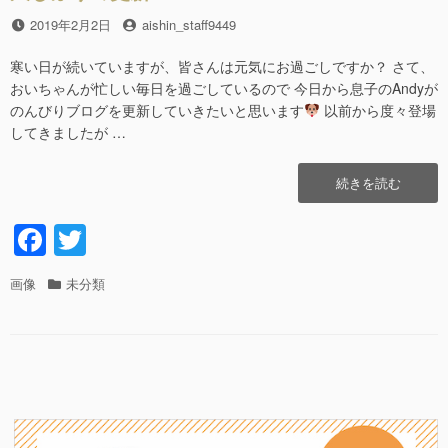
o
o
投
2019年2月2日
投
aishin_staff9449
稿
稿
k
日
者
寒い日が続いていますが、皆さんは元気にお過ごしですか？ さて、
おいちゃんが忙しい毎日を過ごしているので 今日から息子のAndyが
のんびりブログを更新していきたいと思います
以前から度々登場
してきましたが …
“久
続きを読む
し
ぶ
F
T
り
a
wi
の
更
フ
画像
カ
未分類
c
tt
新”の
ォ
テ
e
er
ー
ゴ
マ
リ
b
ッ
ー
ト
o
o