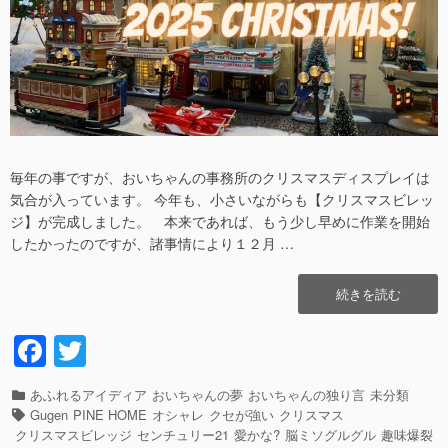
日
者
毎年の事ですが、おいちゃんの事務所のクリスマスディスプレイは
気合が入っています。 今年も、小さいながらも【クリスマスビレッ
ジ】が完成しました。 本来であれば、もう少し早めに作業を開始
したかったのですが、諸事情により１２月 …
“ク
続きを読む
リ
ス
F
T
マ
a
wi
ス
は、
カ
あふれるアイディア
おいちゃんの夢
おいちゃんの独り言
未分類
c
tt
い
テ
タ
Gugen
PINE HOME
オシャレ
クセが強い
クリスマス
つ
e
er
ゴ
グ
クリスマスビレッジ
センチュリー21
愛かな?
脳ミソグルグル
趣味爆裂