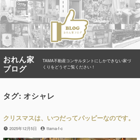
コ
おれん家
ン
TAMA不動産コンサルタントにしかできない家づ
ブログ
テ
くりをどうぞご覧ください！
ン
ツ
へ
タグ: オシャレ
ス
キ
ッ
プ
クリスマスは、いつだってパッピーなのです。
投
2025年12月5日
投
ttama-f-c
稿
稿