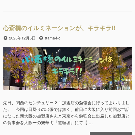
だ
リ
b
っ
ー
て
o
パ
o
ッ
心斎橋のイルミネーションが、キラキラ!!
ピ
k
ー
投
2025年12月5日
投
ttama-f-c
な
稿
稿
の
日
者
で
す。”の
先日、関西のセンチュリー２１加盟店の勉強会に行ってまいりまし
た。 今回は日帰りの出張では無く、前日に大阪に入り前回お世話
になった新大阪の加盟店さんと東京から勉強会に出席した加盟店と
の食事会を大阪一の繁華街『道頓堀』にて【 …