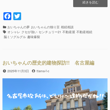
“心
続きを読む
斎
橋
F
T
の
a
wi
イ
ル
カ
おいちゃんの夢
おいちゃんの独り言
相続相談
c
tt
ミ
テ
タ
オシャレ
クセが強い
センチュリー21
不動産屋
不動産相続
ネ
e
er
ゴ
グ
脳ミソグルグル
趣味爆裂
ー
リ
b
シ
ー
ョ
o
ン
o
が、
おいちゃんの歴史的建物探訪!! 名古屋編
キ
k
ラ
投
2025年11月3日
投
ttama-f-c
キ
稿
稿
ラ!!”の
日
者