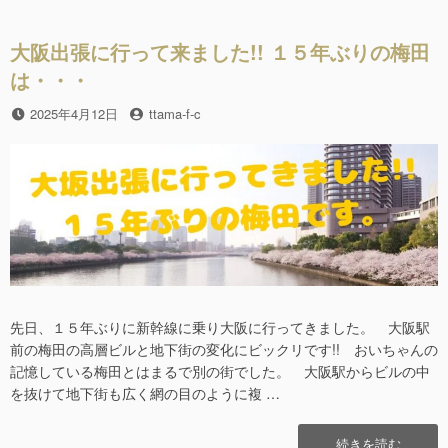
出
o
張
o
で
大阪出張に行って来ました!! １５年ぶりの梅田
す
k
は・・・
ネ!!”の
投
2025年4月12日
投
ttama-f-c
稿
稿
日
者
先日、１５年ぶりに新幹線に乗り大阪に行ってきました。 大阪駅
前の梅田の高層ビルと地下街の変化にビックリです!! おいちゃんの
記憶している梅田とはまるで別の街でした。 大阪駅からビルの中
を抜けて地下街も広く網の目のように複 …
“大
続きを読む