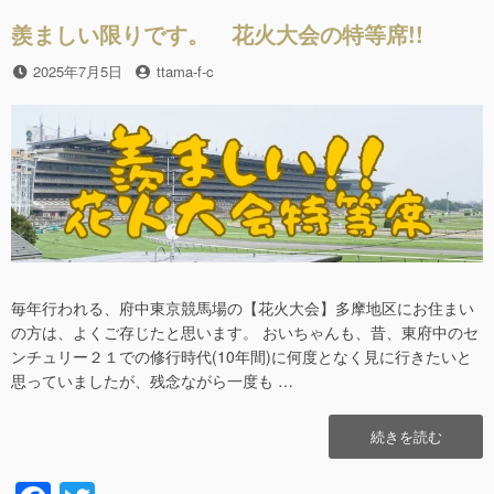
o
の
o
ト
羨ましい限りです。 花火大会の特等席!!
リ
k
プ
投
2025年7月5日
投
ttama-f-c
ル
稿
稿
セ
日
者
ブ
ン!!”の
毎年行われる、府中東京競馬場の【花火大会】多摩地区にお住まい
の方は、よくご存じたと思います。 おいちゃんも、昔、東府中のセ
ンチュリー２１での修行時代(10年間)に何度となく見に行きたいと
思っていましたが、残念ながら一度も …
“羨
続きを読む
ま
し