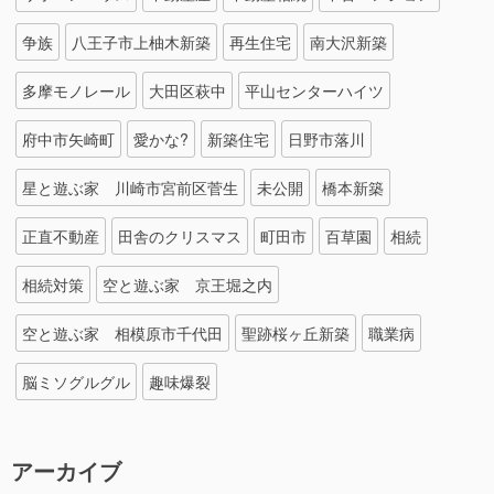
争族
八王子市上柚木新築
再生住宅
南大沢新築
多摩モノレール
大田区萩中
平山センターハイツ
府中市矢崎町
愛かな?
新築住宅
日野市落川
星と遊ぶ家 川崎市宮前区菅生
未公開
橋本新築
正直不動産
田舎のクリスマス
町田市
百草園
相続
相続対策
空と遊ぶ家 京王堀之内
空と遊ぶ家 相模原市千代田
聖跡桜ヶ丘新築
職業病
脳ミソグルグル
趣味爆裂
アーカイブ