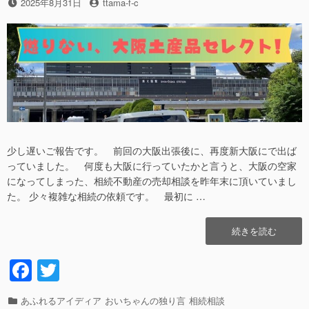
k
古
投
2025年8月31日
投
ttama-f-c
屋
稿
稿
編”の
日
者
少し遅いご報告です。 前回の大阪出張後に、再度新大阪にで出ば
っていました。 何度も大阪に行っていたかと言うと、大阪の空家
になってしまった、相続不動産の売却相談を昨年末に頂いていまし
た。 少々複雑な相続の依頼です。 最初に …
“懲
続きを読む
り
な
F
T
い、
a
wi
お
い
カ
あふれるアイディア
おいちゃんの独り言
相続相談