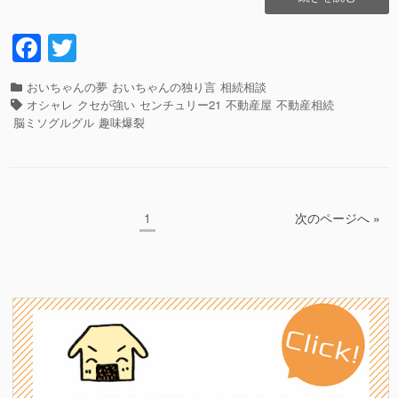
阪
出
F
T
張
a
wi
に
行
カ
おいちゃんの夢
おいちゃんの独り言
相続相談
c
tt
っ
テ
タ
オシャレ
クセが強い
センチュリー21
不動産屋
不動産相続
て
e
er
ゴ
グ
脳ミソグルグル
趣味爆裂
来
リ
b
ま
ー
し
o
た!!
o
１
ペ
1
次のページへ »
投
５
k
ー
年
稿
ジ
ぶ
ナ
り
の
ビ
梅
ゲ
田
ー
は・・・”の
シ