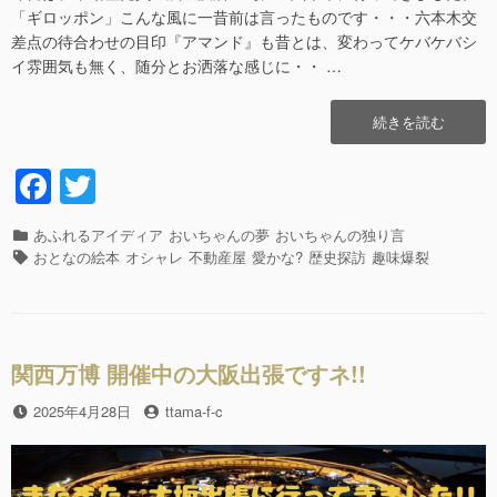
「ギロッポン」こんな風に一昔前は言ったものです・・・六本木交
差点の待合わせの目印『アマンド』も昔とは、変わってケバケバシ
イ雰囲気も無く、随分とお洒落な感じに・・ …
“ホ
続きを読む
イ
ホ
F
T
イ!!
a
wi
お
と
カ
あふれるアイディア
おいちゃんの夢
おいちゃんの独り言
c
tt
な
テ
タ
おとなの絵本
オシャレ
不動産屋
愛かな?
歴史探訪
趣味爆裂
の
e
er
ゴ
グ
絵
リ
b
本
ー
を
o
見
関西万博 開催中の大阪出張ですネ!!
o
つ
け
投
2025年4月28日
投
ttama-f-c
k
ま
稿
稿
し
日
者
た!?”の