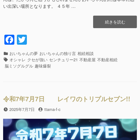
い出深い場所となります。 ４５年 …
“大
続きを読む
阪
万
F
T
博
a
wi
の
キ
カ
おいちゃんの夢
おいちゃんの独り言
相続相談
c
tt
ャ
テ
タ
オシャレ
クセが強い
センチュリー21
不動産屋
不動産相続
ラ
e
er
ゴ
グ
脳ミソグルグル
趣味爆裂
ク
リ
b
タ
ー
ー
o
が
o
変
令和7年7月7日 レイワのトリプルセブン!!
わ
k
っ
投
2025年7月7日
投
ttama-f-c
た??”の
稿
稿
日
者