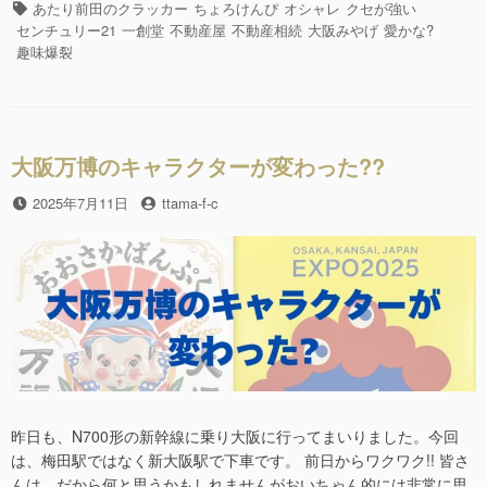
c
tt
ち
テ
タ
あたり前田のクラッカー
ちょろけんぴ
オシャレ
クセが強い
ゃ
e
er
ゴ
グ
センチュリー21
一創堂
不動産屋
不動産相続
大阪みやげ
愛かな?
ん
リ
趣味爆裂
b
で
ー
ゴ
o
メ
o
ン
ね!!”の
大阪万博のキャラクターが変わった??
k
投
2025年7月11日
投
ttama-f-c
稿
稿
日
者
昨日も、N700形の新幹線に乗り大阪に行ってまいりました。今回
は、梅田駅ではなく新大阪駅で下車です。 前日からワクワク!! 皆さ
んは、だから何と思うかもしれませんがおいちゃん的には非常に思