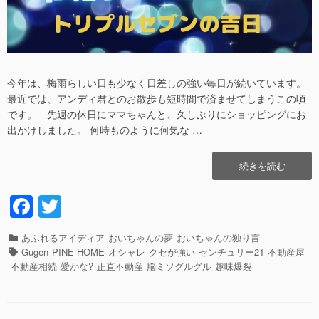
今年は、梅雨らしい日も少なく日差しの強い毎日が続いています。
最近では、アンディ君とのお散歩も短時間で済ませてしまうこの頃
です。 先週の休日にママちゃんと、久しぶりにショッピングにお
出かけしました。 何時ものように何気な …
“令
続きを読む
和
7
F
T
年
a
wi
7
月
カ
あふれるアイディア
おいちゃんの夢
おいちゃんの独り言
c
tt
7
テ
タ
Gugen
PINE HOME
オシャレ
クセが強い
センチュリー21
不動産屋
日
e
er
ゴ
グ
不動産相続
愛かな?
正直不動産
脳ミソグルグル
趣味爆裂
レ
リ
b
イ
ー
ワ