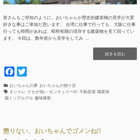
皆さんもご存知のように、おいちゃんが歴史的建造物の見学が大変
好きな事はご承知だ思います。 台湾に仕事で行っても、大阪に仕事
行っても時間があれば、昭和初期の現存する建築物を見て回ってい
ます。 今回は、数年前から見学をしてみ …
“お
続きを読む
い
ち
F
T
ゃ
a
wi
ん
の
カ
おいちゃんの夢
おいちゃんの独り言
c
tt
歴
テ
タ
オシャレ
クセが強い
センチュリー21
不動産屋
職業病
史
e
er
ゴ
グ
脳ミソグルグル
趣味爆裂
的
リ
b
建
ー
物
o
探
o
訪!!
懲りない、おいちゃんでゴメンね!!
名