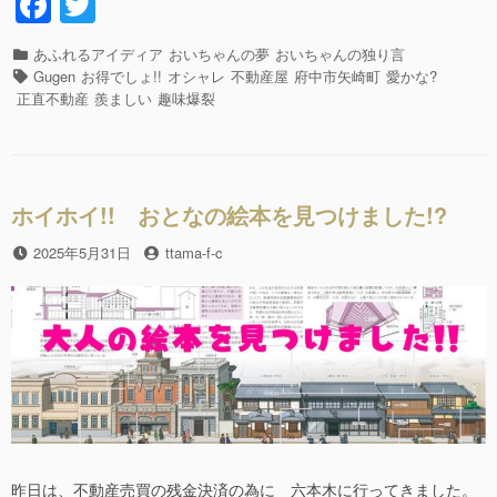
F
T
い
a
wi
限
り
カ
あふれるアイディア
おいちゃんの夢
おいちゃんの独り言
c
tt
で
テ
タ
Gugen
お得でしょ!!
オシャレ
不動産屋
府中市矢崎町
愛かな?
す。
e
er
ゴ
グ
正直不動産
羨ましい
趣味爆裂
花
リ
b
火
ー
大
o
会
o
の
ホイホイ!! おとなの絵本を見つけました!?
特
k
等
投
2025年5月31日
投
ttama-f-c
席!!”の
稿
稿
日
者
昨日は、不動産売買の残金決済の為に 六本木に行ってきました。