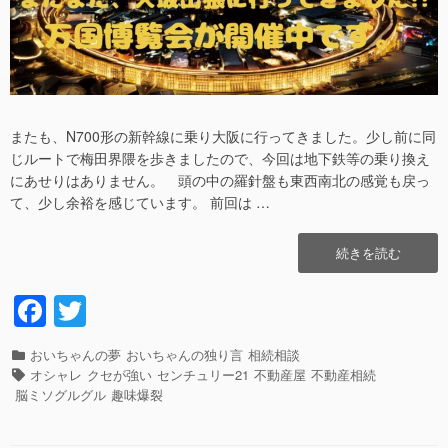
またも、N700形の新幹線に乗り大阪に行ってきました。少し前に同
じルートで梅田界隈を歩きましたので、今回は地下鉄等の乗り換え
にあせりはありません。 頭の中の羅針盤も東西南北の感覚も戻っ
て、少し余裕を感じています。 前回は …
“関
続きを読む
西
万
F
T
博
a
wi
開
催
カ
おいちゃんの夢
おいちゃんの独り言
相続相談
c
tt
中
テ
タ
オシャレ
クセが強い
センチュリー21
不動産屋
不動産相続
の
e
er
ゴ
グ
脳ミソグルグル
趣味爆裂
大
リ
b
阪
ー