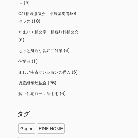
(9)
ス
C21相続協議会 相続基礎講座B
(18)
クラス
たまハチ相談室 相続無料相談会
(6)
(6)
もっと身近な認知症対策
(1)
休業日
(6)
正しい中古マンションの購入
(25)
資産継承勉強会
(6)
賢い住宅ローン活用術
タグ
Gugen
PINE HOME