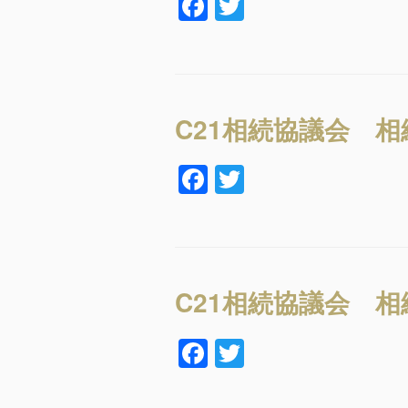
F
T
o
a
wi
k
c
tt
e
er
b
C21相続協議会 
o
F
T
o
a
wi
k
c
tt
e
er
b
C21相続協議会 
o
F
T
o
a
wi
k