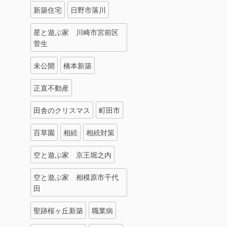
新築住宅
日野市落川
星と遊ぶ家 川崎市宮前区
菅生
未公開
橋本新築
正直不動産
田舎のクリスマス
町田市
百草園
相続
相続対策
空と遊ぶ家 京王堀之内
空と遊ぶ家 相模原市千代
田
聖跡桜ヶ丘新築
職業病