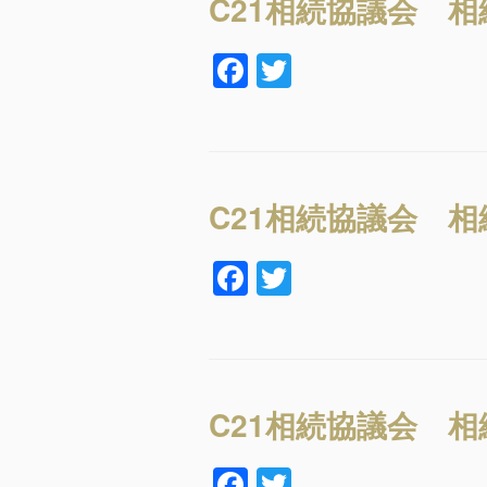
b
C21相続協議会 
o
F
T
o
a
wi
k
c
tt
e
er
b
C21相続協議会 
o
F
T
o
a
wi
k
c
tt
e
er
b
C21相続協議会 
o
F
T
o