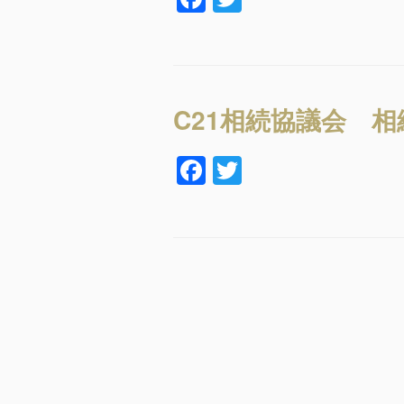
a
wi
k
c
tt
e
er
b
C21相続協議会 
o
F
T
o
a
wi
k
c
tt
e
er
b
o
投
o
稿
k
ナ