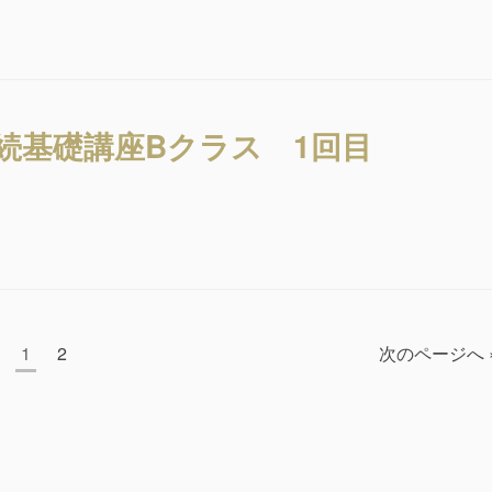
相続基礎講座Bクラス 1回目
ペ
1
ペ
2
次のページへ 
ー
ー
ジ
ジ