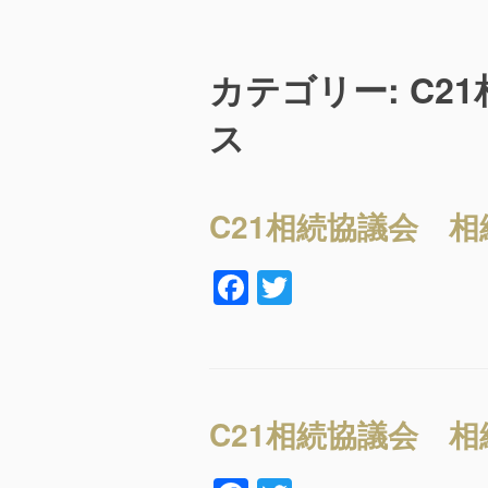
コ
ン
テ
カテゴリー: C
ン
ツ
ス
へ
ス
キ
C21相続協議会 相
ッ
プ
F
T
a
wi
c
tt
e
er
b
C21相続協議会 
o