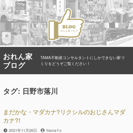
コ
おれん家
ン
TAMA不動産コンサルタントにしかできない家づ
ブログ
テ
くりをどうぞご覧ください！
ン
ツ
へ
タグ: 日野市落川
ス
キ
ッ
プ
まだかな・マダカナ?リクシルのおじさんマダ
カナ?!
投
2021年11月26日
投
ttama-f-c