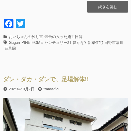
“ゆ
続きを読む
る
ゆ
F
T
る
a
wi
と
秋
カ
おいちゃんの独り言
気合の入った施工日誌
c
tt
の
テ
タ
Gugen
PINE HOME
センチュリー21
愛かな?
新築住宅
日野市落川
深
e
er
ゴ
グ
百草園
ま
リ
b
り
ー
と
o
外
o
構
ダン・ダカ・ダンで、足場解体!!
の
k
は
投
2021年10月7日
投
ttama-f-c
じ
稿
稿
ま
日
者
り??”の