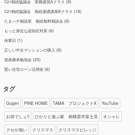
(9)
C21相続協議会 実務講習Aクラス
(18)
C21相続協議会 相続基礎講座Bクラス
(6)
たまハチ相談室 相続無料相談会
(6)
もっと身近な認知症対策
(1)
休業日
(6)
正しい中古マンションの購入
(25)
資産継承勉強会
(6)
賢い住宅ローン活用術
タグ
Gugen
PINE HOME
TAMA プロジェクトX
YouTube
お得でしょ!!
ひかりと遊ぶ家 相模原市富士見
オシャレ
クセが強い
クリスマス
クリスマスビレッジ