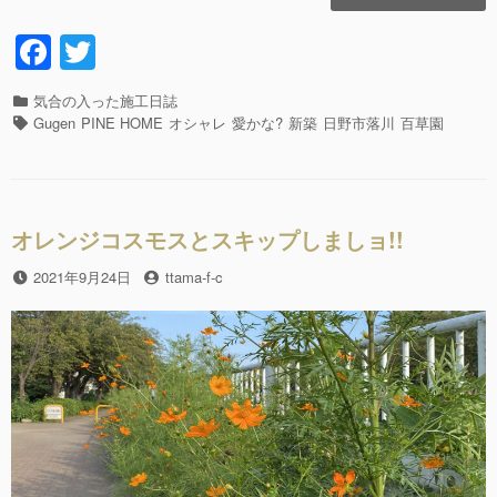
ン・
ダ
F
T
カ・
a
wi
ダ
ン
カ
気合の入った施工日誌
c
tt
で、
テ
タ
Gugen
PINE HOME
オシャレ
愛かな?
新築
日野市落川
百草園
足
e
er
ゴ
グ
場
リ
b
解
ー
体!!”の
o
オレンジコスモスとスキップしましョ!!
o
投
2021年9月24日
投
ttama-f-c
k
稿
稿
日
者