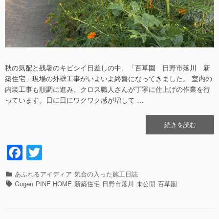
秋の気配と残暑のキビシイ日差しの中、「百草園 日野市落川 新
築住宅」現場の外壁工事がいよいよ終盤になってきました。 室内の
内装工事も順調に進み、クロス職人さんが丁寧に仕上げの作業を行
っています。日に日にワクワク感が増して …
“オ
続きを読む
レ
ン
F
T
ジ
a
wi
コ
ス
カ
あふれるアイディア
気合の入った施工日誌
c
tt
モ
テ
タ
Gugen
PINE HOME
新築住宅
日野市落川
未公開
百草園
ス
e
er
ゴ
グ
と
リ
b
ス
ー