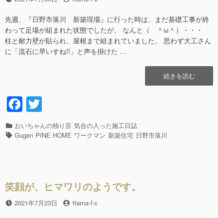
k
稿
稿
日
者
先週、『日野市落川 新築現場』に行った時は、まだ基礎工事が終
わって足場が組まれた状態でしたが、 なんと（ ＾ω＾）・・・
柱と耐力壁が貼られ、屋根まで組まれていました。 思わず大工さん
に「流石に早いすね!!」と声を掛けた …
“あ
続きを読む
っ
と
F
T
い
a
wi
う
間
カ
おいちゃんの独り言
気合の入った施工日誌
c
tt
に!?
テ
タ
Gugen
PINE HOME
ワークマン
新築住宅
日野市落川
立
e
er
ゴ
グ
派
リ
b
に
ー
な
o
っ
笑顔が、ヒマワリのようです。
o
て
ネ
投
2021年7月23日
投
ttama-f-c
k
～!!”の
稿
稿