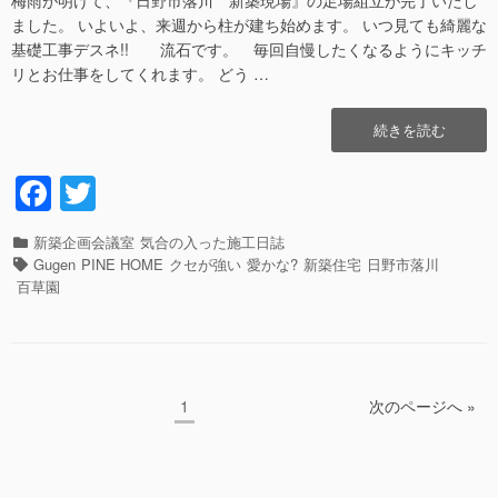
ました。 いよいよ、来週から柱が建ち始めます。 いつ見ても綺麗な
基礎工事デスネ!! 流石です。 毎回自慢したくなるようにキッチ
リとお仕事をしてくれます。 どう …
“太
続きを読む
陽
が
F
T
ギ
a
wi
ラ
ギ
カ
新築企画会議室
気合の入った施工日誌
c
tt
ラ・・
テ
タ
Gugen
PINE HOME
クセが強い
愛かな?
新築住宅
日野市落川
足
e
er
ゴ
グ
百草園
場
リ
b
が
ー
眩
o
し
o
い??”の
ペ
1
次のページへ »
投
k
ー
稿
ジ
ナ