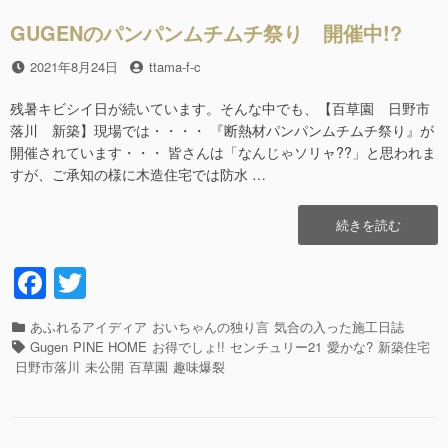
キ
o
ッ
GUGENのパンパンムチムチ祭り 開催中!?
o
プ
し
投
2021年8月24日
投
ttama-f-c
k
ま
稿
稿
し
日
者
残暑キビシイ日が続いています。そんな中でも、【百草園 日野市
ョ!!”の
落川 新築】現場では・・・・ 『断熱材パンパンムチムチ祭り』が
開催されています・・・ 皆さんは「なんじゃソリャ??」と思われま
すが、ご承知の様に木造住宅では防水 …
“GUGEN
続きを読む
の
パ
F
T
ン
a
wi
パ
ン
カ
あふれるアイディア
おいちゃんの独り言
気合の入った施工日誌
c
tt
ム
テ
タ
Gugen
PINE HOME
お得でしょ!!
センチュリー21
愛かな?
新築住宅
チ
e
er
ゴ
グ
日野市落川
未公開
百草園
趣味爆裂
ム
リ
b
チ
ー
祭
o
り