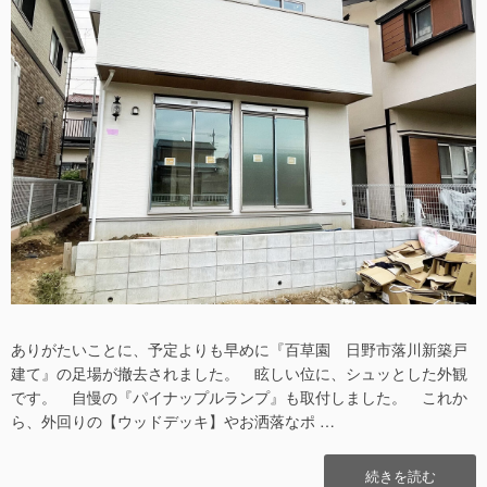
ありがたいことに、予定よりも早めに『百草園 日野市落川新築戸
建て』の足場が撤去されました。 眩しい位に、シュッとした外観
です。 自慢の『パイナップルランプ』も取付しました。 これか
ら、外回りの【ウッドデッキ】やお洒落なポ …
“ダ
続きを読む