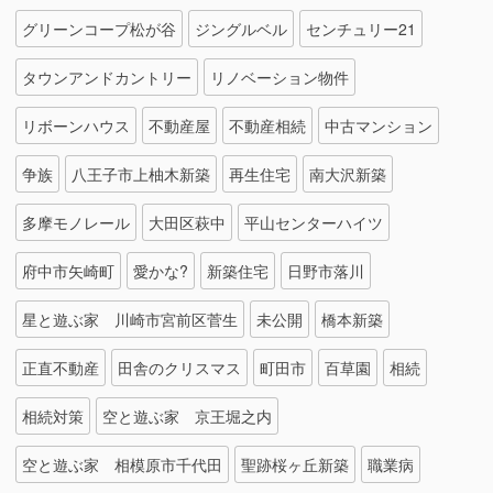
グリーンコープ松が谷
ジングルベル
センチュリー21
タウンアンドカントリー
リノベーション物件
リボーンハウス
不動産屋
不動産相続
中古マンション
争族
八王子市上柚木新築
再生住宅
南大沢新築
多摩モノレール
大田区萩中
平山センターハイツ
府中市矢崎町
愛かな?
新築住宅
日野市落川
星と遊ぶ家 川崎市宮前区菅生
未公開
橋本新築
正直不動産
田舎のクリスマス
町田市
百草園
相続
相続対策
空と遊ぶ家 京王堀之内
空と遊ぶ家 相模原市千代田
聖跡桜ヶ丘新築
職業病