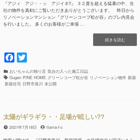
日
者
『アジィ アジ・・ッ アジイネ!!』 ３２度を超える猛暑の中、当
社の物件を真剣にご覧いただきありがとうございます。 昨日から
リノベーションマンション『グリーンコープ松が谷』のプレ内見会
を行いました。 多くのお客様がご来場 …
“笑
続きを読む
顔
が、
F
T
ヒ
a
wi
マ
ワ
カ
おいちゃんの独り言
気合の入った施工日誌
c
tt
リ
テ
タ
Gugen
PINE HOME
グリーンコープ松が谷
リノベーション物件
新築
の
e
er
ゴ
グ
新築住宅
日野市落川
未公開
よ
リ
b
う
ー
で
o
す。”の
o
太陽がギラギラ・・足場が眩しい??
k
投
2021年7月18日
投
ttama-f-c
稿
稿
日
者
梅雨が明けて、『日野市落川 新築現場』の足場組立が完了いたし