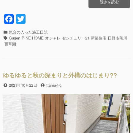
“ま
続きを読む
だ
か
F
T
な・
a
wi
マ
ダ
カ
気合の入った施工日誌
c
tt
カ
テ
タ
Gugen
PINE HOME
オシャレ
センチュリー21
新築住宅
日野市落川
ナ?
e
er
ゴ
グ
百草園
リ
リ
b
ク
ー
シ
o
ル
o
の
ゆるゆると秋の深まりと外構のはじまり??
お
k
じ
投
2021年10月22日
投
ttama-f-c
さ
稿
稿
ん
日
者
マ
ダ
カ
ナ?!”の