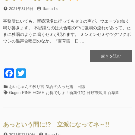
o
投
2021年8月6日
投
ttama-f-c
k
稿
稿
日
者
事務所にいても、新築現場に行ってもセミの声が、ウエーブの如く
鳴り響きます。 不思議なのは大合唱の中に強弱の流れがあって、た
まに独唱のように鳴くセミが現れます。 ミンミンゼミやツクツクボ
ウシの混声合唱団のなか、『百草園 日 …
“ミ
続きを読む
~
ン
F
T
a
wi
ミ
カ
おいちゃんの独り言
気合の入った施工日誌
c
tt
ン
テ
タ
Gugen
PINE HOME
お得でしょ!!
新築住宅
日野市落川
百草園
ミ
e
er
ゴ
グ
ン
リ
b
ミ
ー
ン
o
あっという間に!? 立派になってネ～!!
o
”の
投
2021年7月30日
投
ttama-f-c