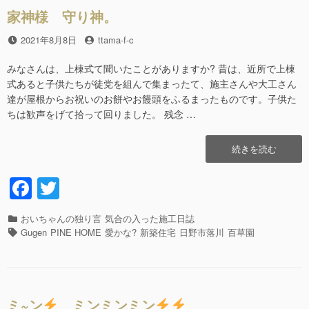
o
開
家神様 守り神。
催
k
中!?”の
投
2021年8月8日
投
ttama-f-c
稿
稿
日
者
みなさんは、上棟式て聞いたことがありますか? 昔は、近所で上棟
式あると子供たちが徒党を組んで集まったて、施主さんや大工さん
達が屋根からお祝いのお餅やお饅頭をふるまったものです。子供た
ちは歓声をげて拾って回りました。 残念 …
“家
続きを読む
神
様
F
T
守
a
wi
り
神。”の
カ
おいちゃんの独り言
気合の入った施工日誌
c
tt
テ
タ
Gugen
PINE HOME
愛かな?
新築住宅
日野市落川
百草園
e
er
ゴ
グ
リ
b
ー
o
ミ~ン
ミンミンミン