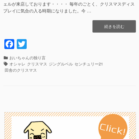
ェルが来店しております・・・・ 毎年のごとく、クリスマスディス
プレイに気合の入る時期になりました。今 …
“サ
続きを読む
ン
タ
F
T
が
a
wi
事
務
カ
おいちゃんの独り言
c
tt
所
テ
タ
オシャレ
クリスマス
ジングルベル
センチュリー21
に
e
er
ゴ
グ
田舎のクリスマス
や
リ
b
っ
ー
て
o
来
o
た!!”の
k