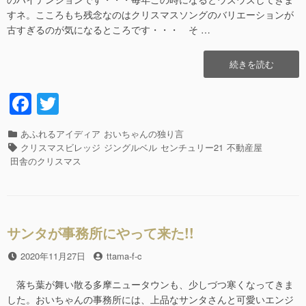
すネ。こころもち残念なのはクリスマスソングのバリエーションが
古すぎるのが気になるところです・・・ そ …
“田
続きを読む
舎
の
F
T
不
a
wi
動
産
カ
あふれるアイディア
おいちゃんの独り言
c
tt
屋
テ
タ
クリスマスビレッジ
ジングルベル
センチュリー21
不動産屋
な
e
er
ゴ
グ
田舎のクリスマス
の
リ
b
に!!”の
ー
o
o
サンタが事務所にやって来た!!
k
投
2020年11月27日
投
ttama-f-c
稿
稿
日
者
落ち葉が舞い散る多摩ニュータウンも、少しづつ寒くなってきま
した。おいちゃんの事務所には、上品なサンタさんと可愛いエンジ