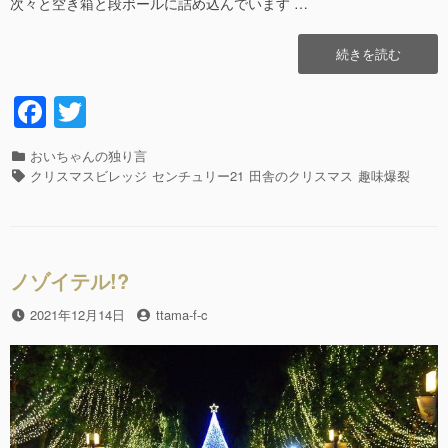
次々と空き箱と段ボールに詰め込んでいます …
“テ
続きを読む
ッ
シ
F
T
ュ
a
wi
ぅ
～
カ
おいちゃんの独り言
c
tt
ッ!!
テ
タ
クリスマスビレッジ
センチュリー21
田舎のクリスマス
趣味爆裂
撤
e
er
ゴ
グ
収!!
リ
b
ア
ー
ン
o
デ
ノゾイテル!?
o
ィ
君
投
2021年12月14日
投
ttama-f-c
k
も
稿
稿
撤
日
者
収???”の