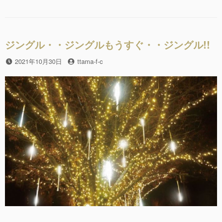
c
tt
タ
テ
グ
マ
e
er
ゴ
ヤ
リ
b
ギ
ー
さ
ジングル・・ジングルもうすぐ・・ジングル!!
o
ん
o
か
投
2021年10月30日
投
ttama-f-c
ら・・・”の
稿
稿
k
日
者