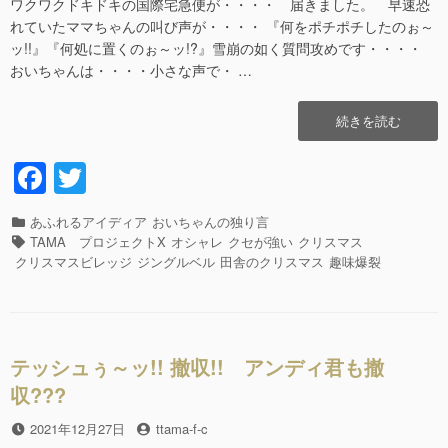
ワクワクドキドキの国際宅急便が・・・・ 届きました。 早速恐
れていたママちゃんの叫び声が・・・・ 『何をポチポチしたのぉ～
ッ!!』『何処に置くのぉ～ッ!?』雪崩の如く質問攻めです・・・・
おいちゃんは・・・・小さな声で・ …
“ハ
続きを読む
ロ
ウ
F
T
ィ
a
wi
ー
ン
カ
あふれるアイディア
おいちゃんの独り言
c
tt
の
テ
タ
TAMA プロジェクトX
オシャレ
クセが強い
クリスマス
次
e
er
ゴ
グ
クリスマスビレッジ
ジングルベル
田舎のクリスマス
趣味爆裂
は
リ
b
ク
ー
リ
o
ス
o
マ
テッシュぅ～ッ!! 撤収!! アンディ君も撤
ス
k
収???
で
す!!”の
投
2021年12月27日
投
ttama-f-c