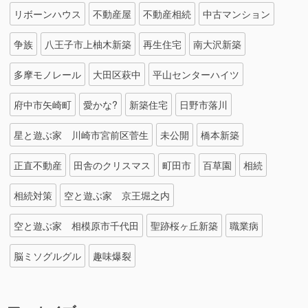
リボーンハウス
不動産屋
不動産相続
中古マンション
争族
八王子市上柚木新築
再生住宅
南大沢新築
多摩モノレール
大田区萩中
平山センターハイツ
府中市矢崎町
愛かな?
新築住宅
日野市落川
星と遊ぶ家 川崎市宮前区菅生
未公開
橋本新築
正直不動産
田舎のクリスマス
町田市
百草園
相続
相続対策
空と遊ぶ家 京王堀之内
空と遊ぶ家 相模原市千代田
聖跡桜ヶ丘新築
職業病
脳ミソグルグル
趣味爆裂