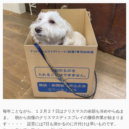
稿
稿
日
者
毎年ことながら、１２月２７日はクリスマスの余韻も冷めやらぬま
ま。 朝から自慢のクリスマスディスプレイの撤収作業が始まりま
す・・・・ 設営には7日も掛かるのに片付けは早いものです。