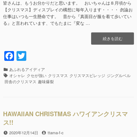
皆さんは、もうお分かりだと思います。 おいちゃんは８月頃から
【クリスマス】ディスプレイの構想に毎年入ります・・・・ 勿論お
仕事はいつも一生懸命です。 昔から『真面目が服を着て歩いてい
る』と言われています、でもたまに『変な …
“ジ
続きを読む
ン
グ
F
T
ル・・
a
wi
ジ
ン
カ
あふれるアイディア
c
tt
グ
テ
タ
オシャレ
クセが強い
クリスマス
クリスマスビレッジ
ジングルベル
ル
e
er
ゴ
グ
田舎のクリスマス
趣味爆裂
も
リ
b
う
ー
す
o
ぐ・・
o
ジ
HAWAIIAN CHRISTMAS ハワイアンクリスマ
ン
k
ス!!
グ
ル!!”の
投
2020年12月14日
投
ttama-f-c