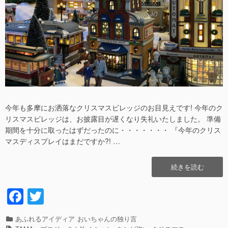
日
者
今年も多摩にお洒落なクリスマスビレッジのお目見えです! 今年のク
リスマスビレッジは、お披露目が遅くなり失礼いたしました。 準備
期間を十分に取ったはずだったのに・・・・・・・ 『今年のクリス
マスディスプレイはまだですか?! …
“遅
続きを読む
れ
て
F
T
き
a
wi
ま
し
カ
あふれるアイディア
おいちゃんの独り言
た