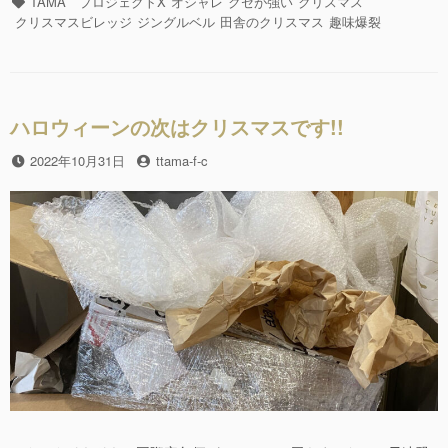
c
tt
テ
タ
TAMA プロジェクトX
オシャレ
クセが強い
クリスマス
ク
e
er
ゴ
グ
クリスマスビレッジ
ジングルベル
田舎のクリスマス
趣味爆裂
リ
リ
b
ス
ー
マ
o
ス
o
ビ
ハロウィーンの次はクリスマスです!!
レ
k
ッ
投
2022年10月31日
投
ttama-f-c
ジ!!”の
稿
稿
日
者