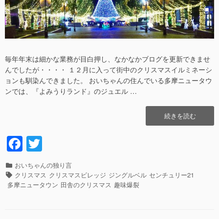
毎年年末は細かな業務が目白押し、なかなかブログを更新できませ
んでしたが・・・・ １２月に入って街中のクリスマスイルミネーシ
ョンも馴染んできました。 おいちゃんの住んでいる多摩ニュータウ
ンでは、『よみうりランド』のジュエル …
“ノ
続きを読む
ゾ
イ
F
T
テ
a
wi
ル!?”の
カ
おいちゃんの独り言
c
tt
テ
タ
クリスマス
クリスマスビレッジ
ジングルベル
センチュリー21
e
er
ゴ
グ
多摩ニュータウン
田舎のクリスマス
趣味爆裂
リ
b
ー