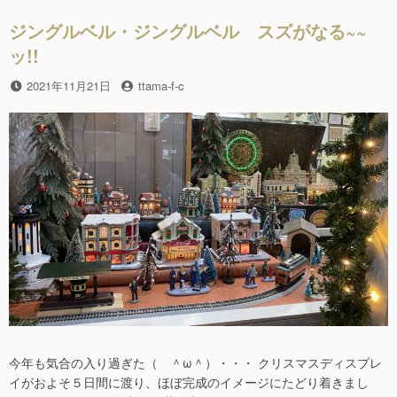
o
o
ジングルベル・ジングルベル スズがなる~~
k
ッ!!
投
2021年11月21日
投
ttama-f-c
稿
稿
日
者
今年も気合の入り過ぎた（ ＾ω＾）・・・ クリスマスディスプレ
イがおよそ５日間に渡り、ほぼ完成のイメージにたどり着きまし