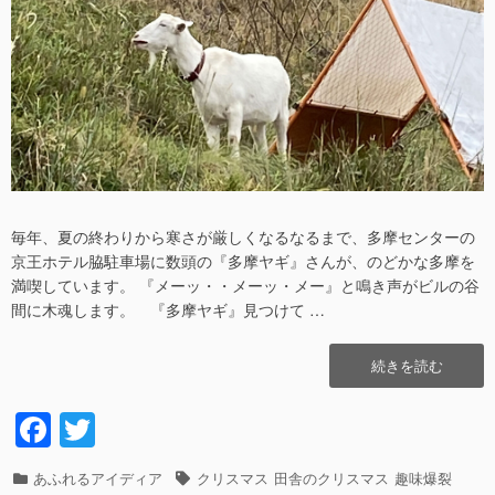
毎年、夏の終わりから寒さが厳しくなるなるまで、多摩センターの
京王ホテル脇駐車場に数頭の『多摩ヤギ』さんが、のどかな多摩を
満喫しています。 『メーッ・・メーッ・メー』と鳴き声がビルの谷
間に木魂します。 『多摩ヤギ』見つけて …
“メ
続きを読む
ー
ッ・
F
T
メ
a
wi
ー
ッ
カ
あふれるアイディア
タ
クリスマス
田舎のクリスマス
趣味爆裂