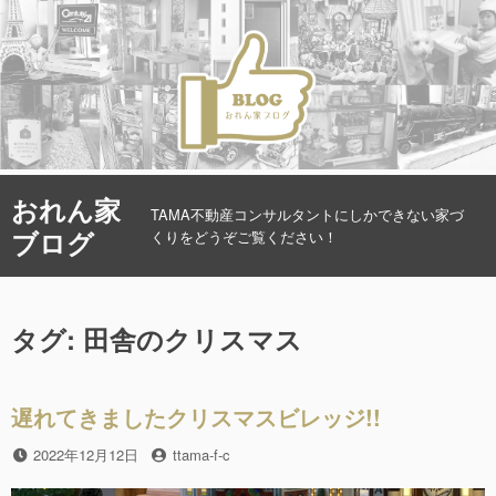
コ
おれん家
ン
TAMA不動産コンサルタントにしかできない家づ
ブログ
テ
くりをどうぞご覧ください！
ン
ツ
へ
タグ: 田舎のクリスマス
ス
キ
ッ
プ
遅れてきましたクリスマスビレッジ!!
投
2022年12月12日
投
ttama-f-c
稿
稿