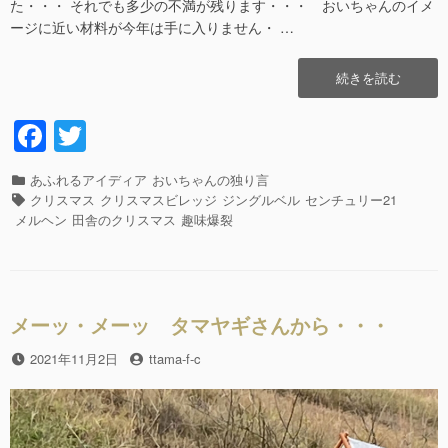
た・・・ それでも多少の不満が残ります・・・ おいちゃんのイメ
ージに近い材料が今年は手に入りません・ …
“ジ
続きを読む
ン
グ
F
T
ル
a
wi
ベ
ル・
カ
あふれるアイディア
おいちゃんの独り言
c
tt
ジ
テ
タ
クリスマス
クリスマスビレッジ
ジングルベル
センチュリー21
ン
e
er
ゴ
グ
メルヘン
田舎のクリスマス
趣味爆裂
グ
リ
b
ル
ー
ベ
o
ル
o
ス
メーッ・メーッ タマヤギさんから・・・
ズ
k
が
投
2021年11月2日
投
ttama-f-c
な
稿
稿
る
日
者
~~
ッ!!”の