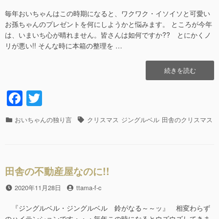
稿
稿
日
者
毎年おいちゃんはこの時期になると、ワクワク・イソイソと可愛い
お孫ちゃんのプレゼントを何にしようかと悩みます。 ところが今年
は、いまいち心が晴れません。皆さんは如何ですか?? とにかくノ
リが悪い!! そんな時に本箱の整理を …
“HAWAIIAN
続きを読む
CHRISTMAS
ハ
F
T
ワ
a
wi
イ
ア
カ
おいちゃんの独り言
タ
クリスマス
ジングルベル
田舎のクリスマス
c
tt
ン
テ
グ
ク
e
er
ゴ
リ
リ
b
ス
ー
マ
田舎の不動産屋なのに!!
o
ス!!”の
o
投
2020年11月28日
投
ttama-f-c
稿
稿
k
日
者
『ジングルベル・ジングルベル 鈴がなる～～ッ』 相変わらず
のハイテンションです・・・毎年この時になるとウズウズしてきま