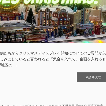
供たちからクリスマスディスプレイ開始についてのご質問が矢
しみにしていると言われると『気合を入れて』企画を入れるも
地区の …
“も
続きを読む
う
い
く
つ
寝
言
る
スマスビレッジ
ジングルベル
センチュリー21
不動産屋
愛かな?
正直不動産