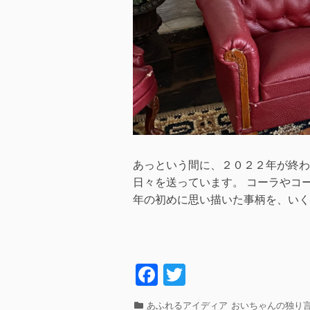
あっという間に、２０２２年が終わ
日々を送っています。 コーラやコ
年の初めに思い描いた事柄を、いく
F
T
a
wi
カ
あふれるアイディア
おいちゃんの独り