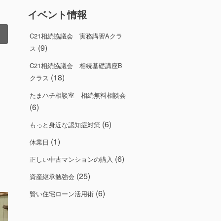
イベント情報
C21相続協議会 実務講習Aクラ
(9)
ス
C21相続協議会 相続基礎講座B
(18)
クラス
たまハチ相談室 相続無料相談会
(6)
(6)
もっと身近な認知症対策
(1)
休業日
(6)
正しい中古マンションの購入
(25)
資産継承勉強会
(6)
賢い住宅ローン活用術