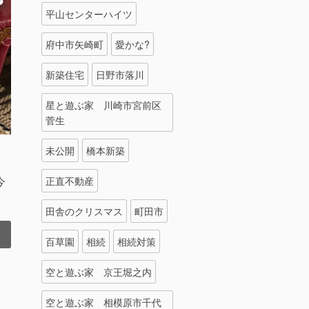
平山センターハイツ
府中市矢崎町
愛かな?
新築住宅
日野市落川
星と遊ぶ家 川崎市宮前区
菅生
未公開
橋本新築
今
正直不動産
田舎のクリスマス
町田市
百草園
相続
相続対策
空と遊ぶ家 京王堀之内
空と遊ぶ家 相模原市千代