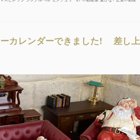
と
ク
リ
ス
マ
ス!?”の
ーカレンダーできました! 差し上