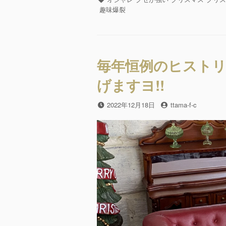
e
er
ゴ
グ
趣味爆裂
リ
b
ー
o
o
毎年恒例のヒストリ
k
げますヨ!!
投
2022年12月18日
投
ttama-f-c
稿
稿
日
者