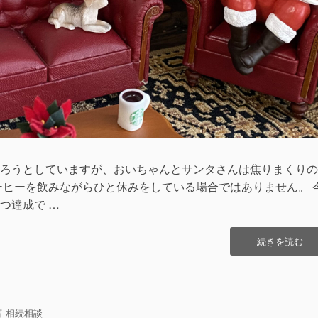
ろうとしていますが、おいちゃんとサンタさんは焦りまくりの
ーヒーを飲みながらひと休みをしている場合ではありません。 
つ達成で …
“毎
続きを読む
年
恒
例
の
ヒ
言
相続相談