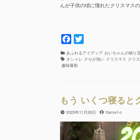
んが子供の頃に憧れたクリスマスの
F
T
a
wi
カ
あふれるアイディア
おいちゃんの独り
c
tt
テ
タ
オシャレ
クセが強い
クリスマス
クリ
e
er
ゴ
グ
趣味爆裂
リ
b
ー
o
o
もう いくつ寝ると
k
投
2023年11月26日
投
ttama-f-c
稿
稿
日
者