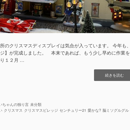
所のクリスマスディスプレイは気合が入っています。 今年も
ジ】が完成しました。 本来であれば、もう少し早めに作業を
り１２月 …
“ク
続きを読む
リ
ス
マ
ス
は、
いちゃんの独り言
未分類
い
い
クリスマス
クリスマスビレッジ
センチュリー21
愛かな?
脳ミソグルグル
つ
だ
っ