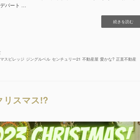
デパート …
“ハ
続きを読む
ッ
ピ
ー
ク
リ
言
ス
スマスビレッジ
ジングルベル
センチュリー21
不動産屋
愛かな?
正直不動産
マ
ス
Ho
Ho
Hoo!!”の
クリスマス!?