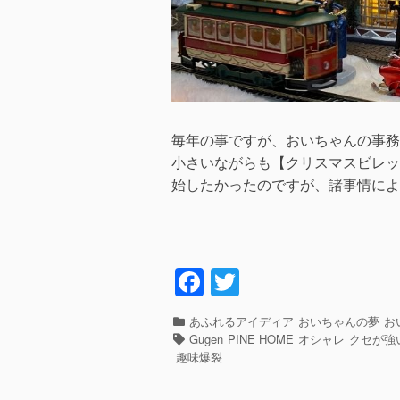
毎年の事ですが、おいちゃんの事務
小さいながらも【クリスマスビレッ
始したかったのですが、諸事情によ
F
T
a
wi
カ
あふれるアイディア
おいちゃんの夢
お
c
tt
テ
タ
Gugen
PINE HOME
オシャレ
クセが強
e
er
ゴ
グ
趣味爆裂
リ
b
ー