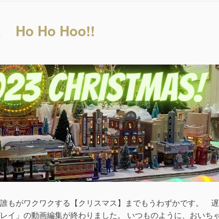
て
パ
ッ
o Ho Hoo!!
ピ
ー
な
の
で
す。”の
誰もがワクワクする【クリスマス】までもうわずかです。 遅
レイ」の動画編集が終わりました。 いつものように、おいち