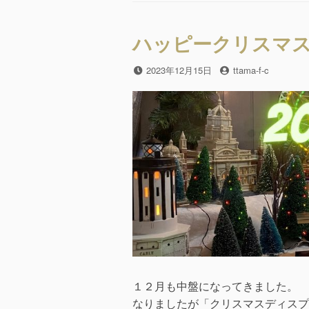
o
o
ハッピークリスマス H
k
投
2023年12月15日
投
ttama-f-c
稿
稿
日
者
１２月も中盤になってきました。 
なりましたが「クリスマスディスプ