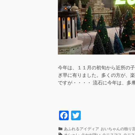
今年は、１１月の初旬から近所の子
ぎ早に有りました。多くの方が、楽
ですが・・・・ 流石に今年は、多摩
F
T
a
wi
カ
あふれるアイディア
おいちゃんの独り
c
tt
テ
タ
オシャレ
クセが強い
クリスマス
クリ